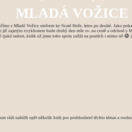
MLADÁ VOŽICE
íme z Mladé Vožice směrem ke Svaté Hoře, letos po desáté. Jako pokažd
 již zajetým zvyklostem bude druhý den mše sv. na cestě a odchod z M
é (jaká radost, kolik už jsme toho spolu zažili na poutích i mimo ně
😉
om rádi nabídli opět několik knih pro prohloubení těchto témat a osob