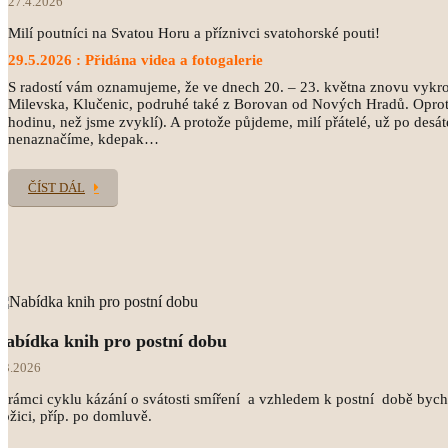
27.4.2026
Milí poutníci na Svatou Horu a příznivci svatohorské pouti!
29.5.2026 : Přidána videa a fotogalerie
S radostí vám oznamujeme, že ve dnech 20. – 23. května znovu vykroč
Milevska, Klučenic, podruhé také z Borovan od Nových Hradů. Oproti
hodinu, než jsme zvyklí). A protože půjdeme, milí přátelé, už po desát
nenaznačíme, kdepak…
ČÍST DÁL
Nabídka knih pro postní dobu
.3.2026
 rámci cyklu kázání o svátosti smíření a vzhledem k postní době bych
ožici, příp. po domluvě.