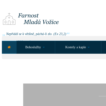
Nepřidáš se k většině, páchá-li zlo. (Ex 23,2)
NEJBLIŽŠÍ UDÁLOST ZA:
Bohoslužby
Kostely a kaple