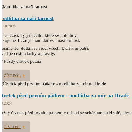
Modlitba za naši farnost
8.10.2025
ane Ježíši, Ty jsi světlo, které svítí do tmy,
ěkujeme Ti, že jsi nám daroval naši farnost.
rosíme Tě, dotkni se srdcí všech, kteří k ní patří,
 veď je cestou lásky a pravdy.
Ať každý člověk pozná,
ČÍST DÁL
Čtvrtek před prvním pátkem - modlitba za mír na Hradě
.8.2024
aždý čtvrtek před prvním pátkem v měsíci se scházíme na Hradě, abyc
ČÍST DÁL