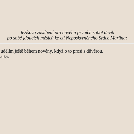
Ježíšova zaslíbení pro novénu prvních sobot devíti
po sobě jdoucích měsíců ke cti Neposkvrněného Srdce Mariina:
udělím ještě během novény, když o to prosí s důvěrou.
atky.