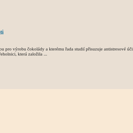
ti
ou pro výrobu čokolády a kterému řada studií přisuzuje antistresové úč
holnici, která založila ...