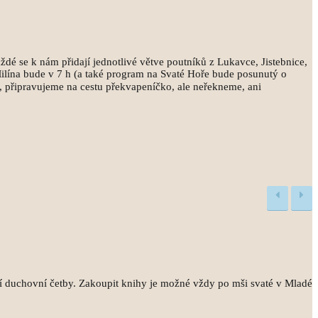
é se k nám přidají jednotlivé větve poutníků z Lukavce, Jistebnice,
ilína bude v 7 h (a také program na Svaté Hoře bude posunutý o
), připravujeme na cestu překvapeníčko, ale neřekneme, ani
ní duchovní četby. Zakoupit knihy je možné vždy po mši svaté v Mladé