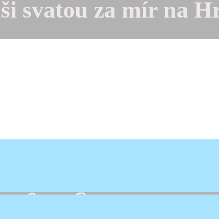
ši svatou za mír na H
st Mladá Vožice ve spolupráci s měste