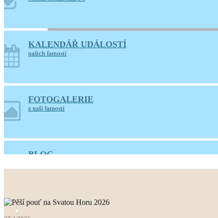
Poutní
KALENDÁŘ UDÁLOSTÍ
našich farností
FOTOGALERIE
z naší farnosti
BLOG
všechny články