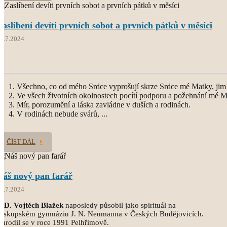
Zaslíbení devíti prvních sobot a prvních pátků v měsíci
1.7.2024
Všechno, co od mého Srdce vyprošují skrze Srdce mé Matky, jim 
Ve všech životních okolnostech pocítí podporu a požehnání mé M
Mír, porozumění a láska zavládne v duších a rodinách.
V rodinách nebude svárů, ...
ČÍST DÁL
Náš nový pan farář
5.7.2024
.D. Vojtěch Blažek
naposledy působil jako spirituál na
Biskupském gymnáziu J. N. Neumanna v Českých Budějovicích.
arodil se v roce 1991 Pelhřimově.