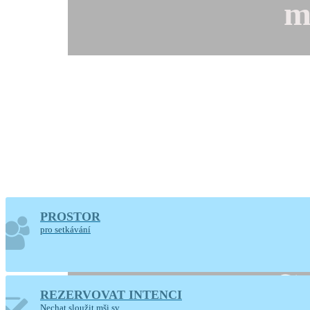
m
PROSTOR
pro setkávání
Farno
REZERVOVAT INTENCI
Nechat sloužit mši sv.