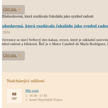
ČÍST DÁL
Blahoslavená, která rozdávala čokoládu jako symbol rados
.7.2024
. července se slaví Světový den kakaa, ovoce, které je základní surovin
ymbol radosti a blízkosti. Řeč je o Matce Catalině de María Rodríguez, ře
ČÍST DÁL
Nadcházející události
Mše svatá
08
16:30 - 17:05
SRP
kostel Nejsvětější Trojice