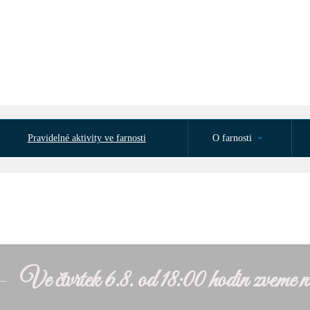
Pravidelné aktivity ve farnosti
O farnosti
Ve čtvrtek 6.8. od 18:00 hodin zveme n