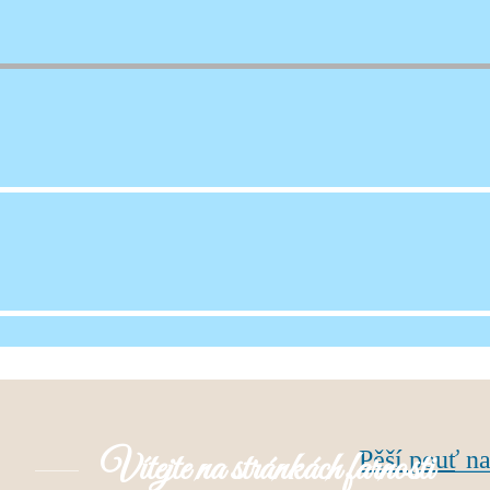
 slavnost na Hradě 16
Vítejte na stránkách farnosti
Pěší pouť n