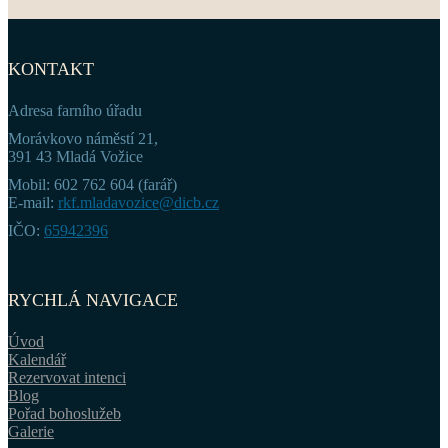
KONTAKT
Adresa farního úřadu
Morávkovo náměstí 21,
391 43 Mladá Vožice
Mobil: 602 762 604 (farář)
E-mail:
rkf.mladavozice@dicb.cz
IČO:
65942396
RYCHLÁ NAVIGACE
Úvod
Kalendář
Rezervovat intenci
Blog
Pořad bohoslužeb
Galerie