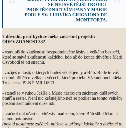
SE NEJSVĚTĚJŠÍ TROJICI
PROSTŘEDNICTVÍM PANNY MARIE
PODLE SV. LUDVÍKA GRIGNIONA DE
MONTFORTA.
7 důvodů, proč bych se měl/a zúčastnit projektu
ODEVZDANOST33?
- vstoupíš do zkušenosti bezpodmínečné lásky a velkého bezpečí,
které se stává zkušeností každého, kdo až do konce důvěřuje Marii.
Osvobodí tě od strachu.
- zažiješ milosti, o kterých budeš vědět jen ty a Bůh. Bude to váš
osobní příběh o velkých věcech, které pro tebe Všemohoucí udělá.
To je cesta PLNÉ MILOSTI.
- staneš se v rukou Ježíše a Marie nástrojem záchrany duší svých
bratří a sester. Není nic krásnějšího než se podílet na tomto velkém
poslání zachraňovat duše lidí.
- začneš mít účast na vítězství nad zlem, které Bůh slíbil Marii a
jejímu potomstvu....
(pokud nestihnete začátek, můžete se připojit kdykoliv a dočíst si to,