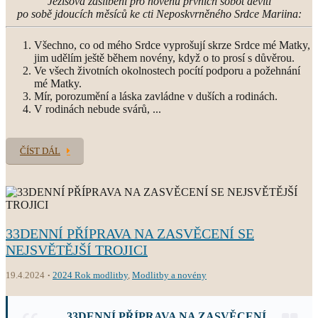
Ježíšova zaslíbení pro novénu prvních sobot devíti
po sobě jdoucích měsíců ke cti Neposkvrněného Srdce Mariina:
Všechno, co od mého Srdce vyprošují skrze Srdce mé Matky,
jim udělím ještě během novény, když o to prosí s důvěrou.
Ve všech životních okolnostech pocítí podporu a požehnání
mé Matky.
Mír, porozumění a láska zavládne v duších a rodinách.
V rodinách nebude svárů, ...
ČÍST DÁL
33DENNÍ PŘÍPRAVA NA ZASVĚCENÍ SE
NEJSVĚTĚJŠÍ TROJICI
19.4.2024
2024 Rok modlitby
,
Modlitby a novény
33DENNÍ
PŘÍPRAVA NA ZASVĚCENÍ