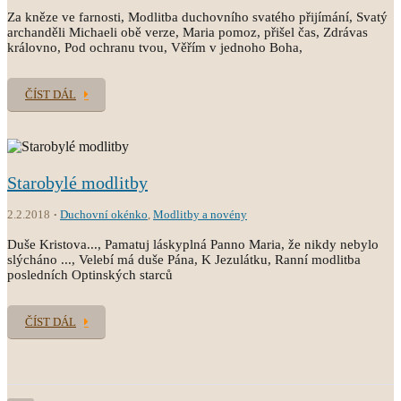
Za kněze ve farnosti, Modlitba duchovního svatého přijímání, Svatý
archanděli Michaeli obě verze, Maria pomoz, přišel čas, Zdrávas
královno, Pod ochranu tvou, Věřím v jednoho Boha,
ČÍST DÁL
Starobylé modlitby
2.2.2018
Duchovní okénko
,
Modlitby a novény
Duše Kristova..., Pamatuj láskyplná Panno Maria, že nikdy nebylo
slýcháno ..., Velebí má duše Pána, K Jezulátku, Ranní modlitba
posledních Optinských starců
ČÍST DÁL