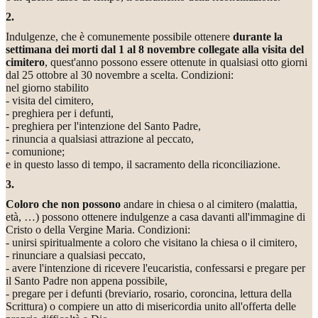
2.
Indulgenze, che è comunemente possibile ottenere
durante la
settimana dei morti dal 1 al 8 novembre collegate alla visita del
cimitero
, quest'anno possono essere ottenute in qualsiasi otto giorni
dal 25 ottobre al 30 novembre a scelta. Condizioni:
nel giorno stabilito
- visita del cimitero,
- preghiera per i defunti,
- preghiera per l'intenzione del Santo Padre,
- rinuncia a qualsiasi attrazione al peccato,
- comunione;
e in questo lasso di tempo, il sacramento della riconciliazione.
3.
Coloro che non possono
andare in chiesa o al cimitero (malattia,
età, …) possono ottenere indulgenze a casa davanti all'immagine di
Cristo o della Vergine Maria. Condizioni:
- unirsi spiritualmente a coloro che visitano la chiesa o il cimitero,
- rinunciare a qualsiasi peccato,
- avere l'intenzione di ricevere l'eucaristia, confessarsi e pregare per
il Santo Padre non appena possibile,
- pregare per i defunti (breviario, rosario, coroncina, lettura della
Scrittura) o compiere un atto di misericordia unito all'offerta delle