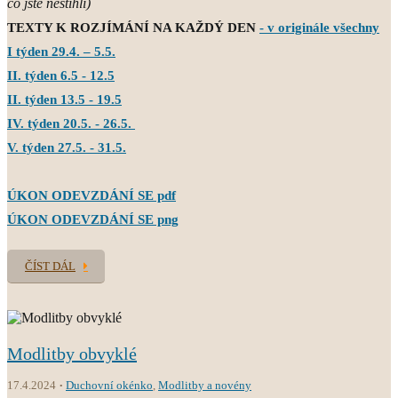
co jste nestihli)
TEXTY K ROZJÍMÁNÍ NA KAŽDÝ DEN
- v originále všechny
I týden 29.4. – 5.5.
II. týden 6.5 - 12.5
II. týden 13.5 - 19.5
IV. týden 20.5. - 26.5.
V. týden 27.5. - 31.5.
ÚKON ODEVZDÁNÍ SE pdf
ÚKON ODEVZDÁNÍ SE png
ČÍST DÁL
Modlitby obvyklé
17.4.2024
Duchovní okénko
,
Modlitby a novény