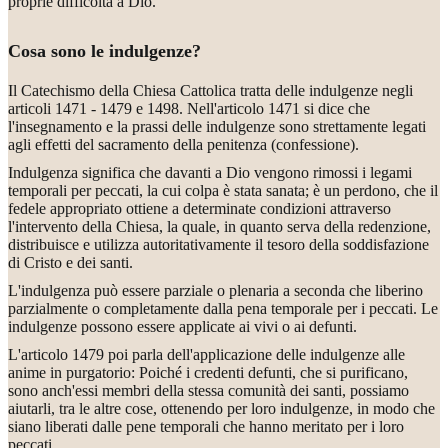
proprie difficoltà a Dio.
Cosa sono le indulgenze?
Il Catechismo della Chiesa Cattolica tratta delle indulgenze negli
articoli 1471 - 1479 e 1498. Nell'articolo 1471 si dice che
l'insegnamento e la prassi delle indulgenze sono strettamente legati
agli effetti del sacramento della penitenza (confessione).
Indulgenza significa che davanti a Dio vengono rimossi i legami
temporali per peccati, la cui colpa è stata sanata; è un perdono, che il
fedele appropriato ottiene a determinate condizioni attraverso
l'intervento della Chiesa, la quale, in quanto serva della redenzione,
distribuisce e utilizza autoritativamente il tesoro della soddisfazione
di Cristo e dei santi.
L'indulgenza può essere parziale o plenaria a seconda che liberino
parzialmente o completamente dalla pena temporale per i peccati. Le
indulgenze possono essere applicate ai vivi o ai defunti.
L'articolo 1479 poi parla dell'applicazione delle indulgenze alle
anime in purgatorio: Poiché i credenti defunti, che si purificano,
sono anch'essi membri della stessa comunità dei santi, possiamo
aiutarli, tra le altre cose, ottenendo per loro indulgenze, in modo che
siano liberati dalle pene temporali che hanno meritato per i loro
peccati.