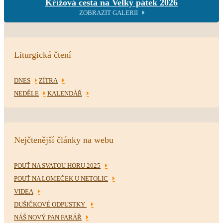
Křížová cesta na Velký pátek 2026
ZOBRAZIT GALERII
Liturgická čtení
DNES
ZÍTRA
NEDĚLE
KALENDÁŘ
Nejčtenější články na webu
POUŤ NA SVATOU HORU 2025
POUŤ NA LOMEČEK U NETOLIC
VIDEA
DUŠIČKOVÉ ODPUSTKY
NÁŠ NOVÝ PAN FARÁŘ