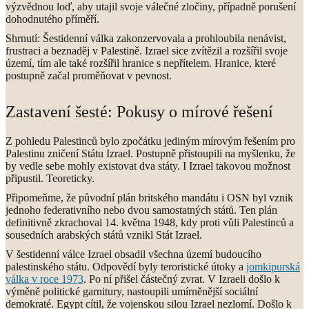
výzvědnou loď, aby utajil svoje válečné zločiny, případně porušení
dohodnutého příměří.
Shrnutí: Šestidenní válka zakonzervovala a prohloubila nenávist,
frustraci a beznaděj v Palestině. Izrael sice zvítězil a rozšířil svoje
území, tím ale také rozšířil hranice s nepřítelem. Hranice, které
postupně začal proměňovat v pevnost.
Zastavení šesté: Pokusy o mírové řešení
Z pohledu Palestinců bylo zpočátku jediným mírovým řešením pro
Palestinu zničení Státu Izrael. Postupně přistoupili na myšlenku, že
by vedle sebe mohly existovat dva státy. I Izrael takovou možnost
připustil. Teoreticky.
Připomeňme, že původní plán britského mandátu i OSN byl vznik
jednoho federativního nebo dvou samostatných států. Ten plán
definitivně zkrachoval 14. května 1948, kdy proti vůli Palestinců a
sousedních arabských států vznikl Stát Izrael.
V šestidenní válce Izrael obsadil všechna území budoucího
palestinského státu. Odpovědí byly teroristické útoky a
jomkipurská
válka v roce 1973
. Po ní přišel částečný zvrat. V Izraeli došlo k
výměně politické garnitury, nastoupili umírněnější sociální
demokraté. Egypt cítil, že vojenskou silou Izrael nezlomí. Došlo k