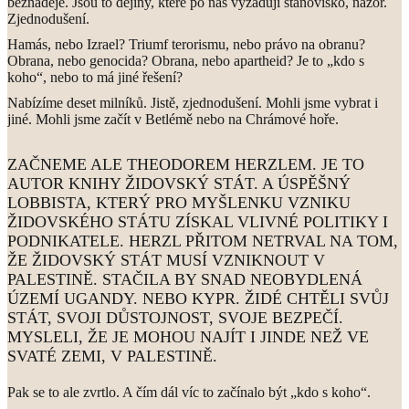
beznaděje. Jsou to dějiny, které po nás vyžadují stanovisko, názor.
Zjednodušení.
Hamás, nebo Izrael? Triumf terorismu, nebo právo na obranu?
Obrana, nebo genocida? Obrana, nebo apartheid? Je to „kdo s
koho“, nebo to má jiné řešení?
Nabízíme deset milníků. Jistě, zjednodušení. Mohli jsme vybrat i
jiné. Mohli jsme začít v Betlémě nebo na Chrámové hoře.
ZAČNEME ALE THEODOREM HERZLEM. JE TO
AUTOR KNIHY ŽIDOVSKÝ STÁT. A ÚSPĚŠNÝ
LOBBISTA, KTERÝ PRO MYŠLENKU VZNIKU
ŽIDOVSKÉHO STÁTU ZÍSKAL VLIVNÉ POLITIKY I
PODNIKATELE. HERZL PŘITOM NETRVAL NA TOM,
ŽE ŽIDOVSKÝ STÁT MUSÍ VZNIKNOUT V
PALESTINĚ. STAČILA BY SNAD NEOBYDLENÁ
ÚZEMÍ UGANDY. NEBO KYPR. ŽIDÉ CHTĚLI SVŮJ
STÁT, SVOJI DŮSTOJNOST, SVOJE BEZPEČÍ.
MYSLELI, ŽE JE MOHOU NAJÍT I JINDE NEŽ VE
SVATÉ ZEMI, V PALESTINĚ.
Pak se to ale zvrtlo. A čím dál víc to začínalo být „kdo s koho“.