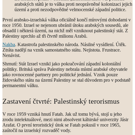
arabských států je to válka proti neoprávněné kolonizaci jejich
území a proti nezodpovědné velmocenské západní politice.
První arabsko-izraelská válka oficiálně končí mírovými dohodami v
roce 1950. Izrael se nejenom ubránil útoku arabských sousedů, ale
obsadil i některá území, na nichž měl vzniknout palestinský stát. Z
Palestiny uprchlo až tři čtvrtě milionu Arabů.
Nakba
. Katastrofa palestinského národa. Násilné vysídlení. Útěk.
Ztráta nadějí na vznik samostatného státu. Nejistota. Frustrace.
Nenávist.
Shrnutí: Stát Izrael vznikl jako pokračování západní koloniální
politiky. Britská správa Palestiny nebrala místní arabské obyvatele
jako rovnocenné partnery pro politické jednání. Vznik pouze
židovského státu na území Palestiny se stal důvodem pro v podstatě
permanentní válku.
Zastavení čtvrté: Palestinský terorismus
V roce 1959 vzniká hnutí Fatah. Jak už tomu bývá, stojí u jeho
zrodu intelektuálové, mezi nimi absolvent káhirské univerzity Jásir
Arafat. O první teroristický útok se Fatah pokusil v roce 1965,
zaútočil na izraelský rozvaděč vody.