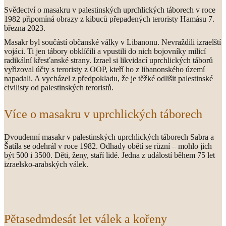
Svědectví o masakru v palestinských uprchlických táborech v roce
1982 připomíná obrazy z kibuců přepadených teroristy Hamásu 7.
března 2023.
Masakr byl součástí občanské války v Libanonu. Nevraždili izraelští
vojáci. Ti jen tábory obklíčili a vpustili do nich bojovníky milicí
radikální křesťanské strany. Izrael si likvidací uprchlických táborů
vyřizoval účty s teroristy z OOP, kteří ho z libanonského území
napadali. A vycházel z předpokladu, že je těžké odlišit palestinské
civilisty od palestinských teroristů.
Více o masakru v uprchlických táborech
Dvoudenní masakr v palestinských uprchlických táborech Sabra a
Šatíla se odehrál v roce 1982. Odhady obětí se různí – mohlo jich
být 500 i 3500. Děti, ženy, staří lidé. Jedna z událostí během 75 let
izraelsko-arabských válek.
Pětasedmdesát let válek a kořeny