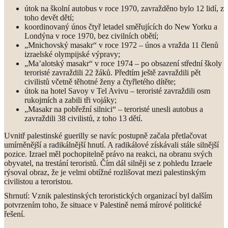
útok na školní autobus v roce 1970, zavražděno bylo 12 lidí, z
toho devět dětí;
koordinovaný únos čtyř letadel směřujících do New Yorku a
Londýna v roce 1970, bez civilních obětí;
„Mnichovský masakr“ v roce 1972 – únos a vražda 11 členů
izraelské olympijské výpravy;
„Ma’alotský masakr“ v roce 1974 – po obsazení střední školy
teroristé zavraždili 22 žáků. Předtím ještě zavraždili pět
civilistů včetně těhotné ženy a čtyřletého dítěte;
útok na hotel Savoy v Tel Avivu – teroristé zavraždili osm
rukojmích a zabili tři vojáky;
„Masakr na pobřežní silnici“ – teroristé unesli autobus a
zavraždili 38 civilistů, z toho 13 dětí.
Uvnitř palestinské guerilly se navíc postupně začala přetlačovat
umírněnější a radikálnější hnutí. A radikálové získávali stále silnější
pozice. Izrael měl pochopitelně právo na reakci, na obranu svých
obyvatel, na trestání teroristů. Čím dál silněji se z pohledu Izraele
rýsoval obraz, že je velmi obtížné rozlišovat mezi palestinským
civilistou a teroristou.
Shrnutí: Vznik palestinských teroristických organizací byl dalším
potvrzením toho, že situace v Palestině nemá mírové politické
řešení.