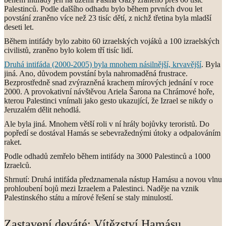
Palestinců. Podle dalšího odhadu bylo během prvních dvou let
povstání zraněno více než 23 tisíc dětí, z nichž třetina byla mladší
deseti let.
Během intifády bylo zabito 60 izraelských vojáků a 100 izraelských
civilistů, zraněno bylo kolem tří tisíc lidí.
Druhá intifáda (2000-2005) byla mnohem násilnější, krvavější
. Byla
jiná. Ano, důvodem povstání byla nahromaděná frustrace.
Bezprostředně snad zvýrazněná krachem mírových jednání v roce
2000. A provokativní návštěvou Ariela Šarona na Chrámové hoře,
kterou Palestinci vnímali jako gesto ukazující, že Izrael se nikdy o
Jeruzalém dělit nehodlá.
Ale byla jiná. Mnohem větší roli v ní hrály bojůvky teroristů. Do
popředí se dostával Hamás se sebevražednými útoky a odpalováním
raket.
Podle odhadů zemřelo během intifády na 3000 Palestinců a 1000
Izraelců.
Shrnutí: Druhá intifáda předznamenala nástup Hamásu a novou vlnu
prohloubení bojů mezi Izraelem a Palestinci. Naděje na vznik
Palestinského státu a mírové řešení se staly minulostí.
Zastavení deváté: Vítězství Hamásu