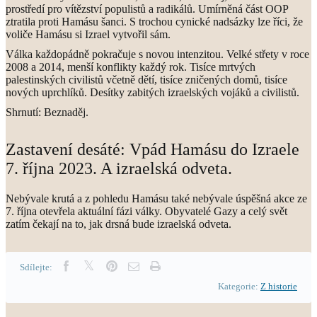
prostředí pro vítězství populistů a radikálů. Umírněná část OOP
ztratila proti Hamásu šanci. S trochou cynické nadsázky lze říci, že
voliče Hamásu si Izrael vytvořil sám.
Válka každopádně pokračuje s novou intenzitou. Velké střety v roce
2008 a 2014, menší konflikty každý rok. Tisíce mrtvých
palestinských civilistů včetně dětí, tisíce zničených domů, tisíce
nových uprchlíků. Desítky zabitých izraelských vojáků a civilistů.
Shrnutí: Beznaděj.
Zastavení desáté: Vpád Hamásu do Izraele
7. října 2023. A izraelská odveta.
Nebývale krutá a z pohledu Hamásu také nebývale úspěšná akce ze
7. října otevřela aktuální fázi války. Obyvatelé Gazy a celý svět
zatím čekají na to, jak drsná bude izraelská odveta.
Sdílejte:
Kategorie:
Z historie