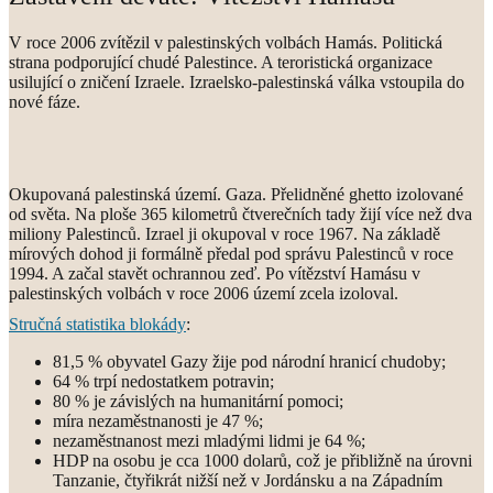
V roce 2006 zvítězil v palestinských volbách Hamás. Politická
strana podporující chudé Palestince. A teroristická organizace
usilující o zničení Izraele. Izraelsko-palestinská válka vstoupila do
nové fáze.
Okupovaná palestinská území. Gaza. Přelidněné ghetto izolované
od světa. Na ploše 365 kilometrů čtverečních tady žijí více než dva
miliony Palestinců. Izrael ji okupoval v roce 1967. Na základě
mírových dohod ji formálně předal pod správu Palestinců v roce
1994. A začal stavět ochrannou zeď. Po vítězství Hamásu v
palestinských volbách v roce 2006 území zcela izoloval.
Stručná statistika blokády
:
81,5 % obyvatel Gazy žije pod národní hranicí chudoby;
64 % trpí nedostatkem potravin;
80 % je závislých na humanitární pomoci;
míra nezaměstnanosti je 47 %;
nezaměstnanost mezi mladými lidmi je 64 %;
HDP na osobu je cca 1000 dolarů, což je přibližně na úrovni
Tanzanie, čtyřikrát nižší než v Jordánsku a na Západním