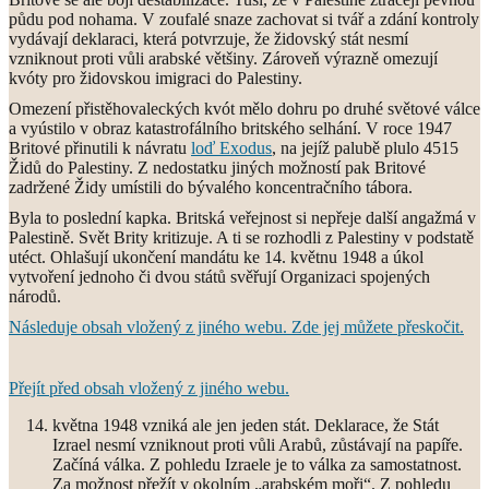
půdu pod nohama. V zoufalé snaze zachovat si tvář a zdání kontroly
vydávají deklaraci, která potvrzuje, že židovský stát nesmí
vzniknout proti vůli arabské většiny. Zároveň výrazně omezují
kvóty pro židovskou imigraci do Palestiny.
Omezení přistěhovaleckých kvót mělo dohru po druhé světové válce
a vyústilo v obraz katastrofálního britského selhání. V roce 1947
Britové přinutili k návratu
loď Exodus
, na jejíž palubě plulo 4515
Židů do Palestiny. Z nedostatku jiných možností pak Britové
zadržené Židy umístili do bývalého koncentračního tábora.
Byla to poslední kapka. Britská veřejnost si nepřeje další angažmá v
Palestině. Svět Brity kritizuje. A ti se rozhodli z Palestiny v podstatě
utéct. Ohlašují ukončení mandátu ke 14. květnu 1948 a úkol
vytvoření jednoho či dvou států svěřují Organizaci spojených
národů.
Následuje obsah vložený z jiného webu. Zde jej můžete přeskočit.
Přejít před obsah vložený z jiného webu.
května 1948 vzniká ale jen jeden stát. Deklarace, že Stát
Izrael nesmí vzniknout proti vůli Arabů, zůstávají na papíře.
Začíná válka. Z pohledu Izraele je to válka za samostatnost.
Za možnost přežít v okolním „arabském moři“. Z pohledu