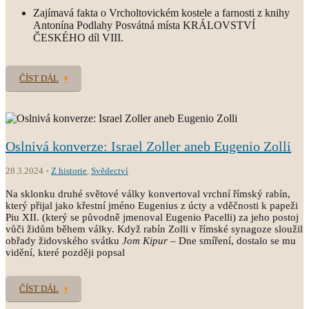
Zajímavá fakta o Vrcholtovickém kostele a farnosti z knihy
Antonína Podlahy Posvátná místa KRÁLOVSTVÍ
ČESKÉHO díl VIII.
ČÍST DÁL
Oslnivá konverze: Israel Zoller aneb Eugenio Zolli
28.3.2024
Z historie
,
Svědectví
Na sklonku druhé světové války konvertoval vrchní římský rabín,
který přijal jako křestní jméno Eugenius z úcty a vděčnosti k papeži
Piu XII. (který se původně jmenoval Eugenio Pacelli) za jeho postoj
vůči židům během války. Když rabín Zolli v římské synagoze sloužil
obřady židovského svátku
Jom Kipur
– Dne smíření, dostalo se mu
vidění, které později popsal
ČÍST DÁL