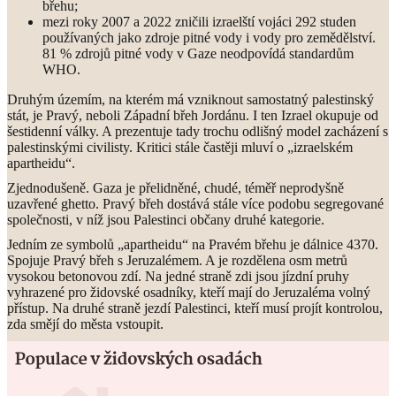
břehu;
mezi roky 2007 a 2022 zničili izraelští vojáci 292 studen
používaných jako zdroje pitné vody i vody pro zemědělství.
81 % zdrojů pitné vody v Gaze neodpovídá standardům
WHO.
Druhým územím, na kterém má vzniknout samostatný palestinský
stát, je Pravý, neboli Západní břeh Jordánu. I ten Izrael okupuje od
šestidenní války. A prezentuje tady trochu odlišný model zacházení s
palestinskými civilisty. Kritici stále častěji mluví o „izraelském
apartheidu“.
Zjednodušeně. Gaza je přelidněné, chudé, téměř neprodyšně
uzavřené ghetto. Pravý břeh dostává stále více podobu segregované
společnosti, v níž jsou Palestinci občany druhé kategorie.
Jedním ze symbolů „apartheidu“ na Pravém břehu je dálnice 4370.
Spojuje Pravý břeh s Jeruzalémem. A je rozdělena osm metrů
vysokou betonovou zdí. Na jedné straně zdi jsou jízdní pruhy
vyhrazené pro židovské osadníky, kteří mají do Jeruzaléma volný
přístup. Na druhé straně jezdí Palestinci, kteří musí projít kontrolou,
zda smějí do města vstoupit.