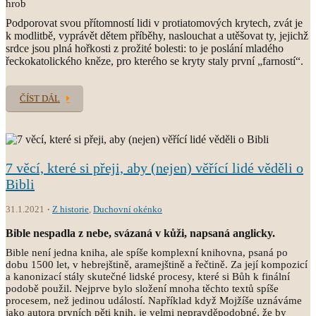
hrob
Podporovat svou přítomností lidi v protiatomových krytech, zvát je
k modlitbě, vyprávět dětem příběhy, naslouchat a utěšovat ty, jejichž
srdce jsou plná hořkosti z prožité bolesti: to je poslání mladého
řeckokatolického kněze, pro kterého se kryty staly první „farností“.
ČÍST DÁL
7 věcí, které si přeji, aby (nejen) věřící lidé věděli o
Bibli
31.1.2021
Z historie
,
Duchovní okénko
Bible nespadla z nebe, svázaná v kůži, napsaná anglicky.
Bible není jedna kniha, ale spíše komplexní knihovna, psaná po
dobu 1500 let, v hebrejštině, aramejštině a řečtině. Za její kompozicí
a kanonizací stály skutečné lidské procesy, které si Bůh k finální
podobě použil. Nejprve bylo složení mnoha těchto textů spíše
procesem, než jedinou událostí. Například když Mojžíše uznáváme
jako autora prvních pěti knih, je velmi nepravděpodobné, že by