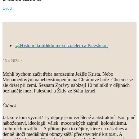
Úvod
26.4.2024
Mohli bychom začít třeba narozením Ježíše Krista. Nebo
Mohamedovým nanebevstoupením na Chrámové hoře. Chceme se
ale držet při zemi. Seznam Zprávy nabízejí 10 milníků v dějinách
beznaděje mezi Palestinci a Židy ze Státu Izrael.
Článek
Jak se v tom vyznat? Ty dějiny jsou vzdálené a abstraktní. Jsou plné
náboženství, ideologií, válek, mocenských zájmů, kolonialismu,
kulturních rozdílů… A přitom jsou to dějiny, které na nás dnes a
denně útočí mediálními obrazy stěží představitelné krutosti. A