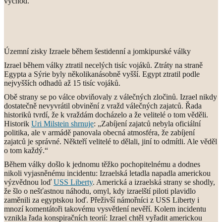
východ.
Územní zisky Izraele během šestidenní a jomkipurské války
Izrael během války ztratil necelých tisíc vojáků. Ztráty na straně
Egypta a Sýrie byly několikanásobně vyšší. Egypt ztratil podle
nejvyšších odhadů až 15 tisíc vojáků.
Obě strany se po válce obviňovaly z válečných zločinů. Izrael nikdy
dostatečně nevyvrátil obvinění z vražd válečných zajatců. Řada
historiků tvrdí, že k vraždám docházelo a že velitelé o tom věděli.
Historik
Uri Milstein shrnuje
: „Zabíjení zajatců nebyla oficiální
politika, ale v armádě panovala obecná atmosféra, že zabíjení
zajatců je správné. Někteří velitelé to dělali, jiní to odmítli. Ale věděl
o tom každý.“
Během války došlo k jednomu těžko pochopitelnému a dodnes
nikoli vyjasněnému incidentu: Izraelská letadla napadla americkou
výzvědnou loď
USS Liberty
. Americká a izraelská strany se shodly,
že šlo o nešťastnou náhodu, omyl, kdy izraelští piloti plavidlo
zaměnili za egyptskou loď. Přeživší námořníci z USS Liberty i
mnozí komentátoři takovému vysvětlení nevěří. Kolem incidentu
vznikla řada konspiračních teorií: Izrael chtěl vyřadit americkou