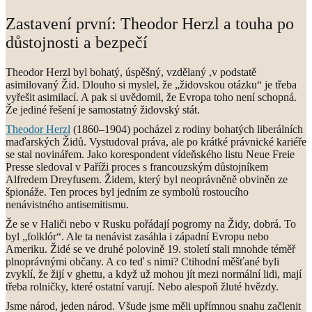
Zastavení první: Theodor Herzl a touha po
důstojnosti a bezpečí
Theodor Herzl byl bohatý, úspěšný, vzdělaný ,v podstatě
asimilovaný Žid. Dlouho si myslel, že „židovskou otázku“ je třeba
vyřešit asimilací. A pak si uvědomil, že Evropa toho není schopná.
Že jediné řešení je samostatný židovský stát.
Theodor Herzl
(1860–1904) pocházel z rodiny bohatých liberálních
maďarských Židů. Vystudoval práva, ale po krátké právnické kariéře
se stal novinářem. Jako korespondent vídeňského listu Neue Freie
Presse sledoval v Paříži proces s francouzským důstojníkem
Alfredem Dreyfusem. Židem, který byl neoprávněně obviněn ze
špionáže. Ten proces byl jedním ze symbolů rostoucího
nenávistného antisemitismu.
Že se v Haliči nebo v Rusku pořádají pogromy na Židy, dobrá. To
byl „folklór“. Ale ta nenávist zasáhla i západní Evropu nebo
Ameriku. Židé se ve druhé polovině 19. století stali mnohde téměř
plnoprávnými občany. A co teď s nimi? Ctihodní měšťané byli
zvyklí, že žijí v ghettu, a když už mohou jít mezi normální lidi, mají
třeba rolničky, které ostatní varují. Nebo alespoň žluté hvězdy.
Jsme národ, jeden národ. Všude jsme měli upřímnou snahu začlenit