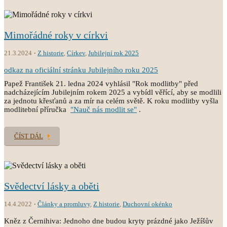
Mimořádné roky v církvi
21.3.2024
Z historie
,
Církev
,
Jubilejní rok 2025
odkaz na oficiální stránku Jubilejního roku 2025
Papež František 21. ledna 2024 vyhlásil "Rok modlitby" před
nadcházejícím Jubilejním rokem 2025 a vybídl věřící, aby se modlili
za jednotu křesťanů a za mír na celém světě. K roku modlitby vyšla
modlitební příručka
"Nauč nás modlit se"
.
ČÍST DÁL
Svědectví lásky a oběti
14.4.2022
Články a promluvy
,
Z historie
,
Duchovní okénko
Kněz z Černihiva: Jednoho dne budou kryty prázdné jako Ježíšův