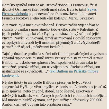
Namísto splnění slibu se ale Britové dohodli s Francouzi, že si
dědictví Osmanské říše rozdělí mezi sebe. Byla to tajná
Sykes-
Picotova dohoda
pojmenovaná po francouzském diplomatovi
Francois Picotovi a jeho britském kolegovi Marku Sykesovi.
A ta zrada byla hned dvojnásobná. Britové začali vyjednávat se
sionisty o vzniku samostatného židovského státu v Palestině. Z
jejich pohledu logická věc: Byl by to nárazníkový stát pod jejich
vlivem. Navíc, kultivovaní, téměř asimilovaní židovští absolventi
evropských univerzit byli mnohem příjemnější a důvěryhodnější
partneři než nějací „méněcenní beduíni“.
Tajná jednání se prolínala s těmi oficiálními poválečnými a cynismus
západní diplomacie mistrně shrnul britský ministr zahraničí Arthur
Balfour. „… doslovné splnění všech spojeneckých závazků je
nemožné, protože zčásti jsou navzájem neslučitelné a zčásti jsou
neslučitelné se skutečností…,“
řekl Balfour na Pařížské mírové
konferenci
.
Nějaké jistoty tu ale podle Balfoura přece jen byly: „Velká
spojenecká čtyřka je věrná myšlence sionismu. A sionismus je, ať už
je to správné, nebo chybné, dobré, nebo špatné, zakotven v
odvěkých tradicích, v současných potřebách i v budoucích nadějích.
Má mnohem hlubší význam, než jsou tužby a předsudky 700 000
Arabů, kteří teď obývají tuto prastarou zemi.“