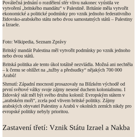
Poválečná jednání o rozdělení sfér vlivu nakonec vyústila ve
vytvoření „britského mandátu“ v Palestině. Británie měla vytvořit
ekonomické a politické podmínky pro vznik jednoho federativního
židovsko-arabského státu nebo dvou samostatných států – Palestiny
a Izraele.
Foto: Wikipedia, Seznam Zprávy
Britský mandát Palestina měl vytvořit podmínky po vznik jednoho
nebo dvou států.
Britská politika ale tento úkol totálně nezvládla. Možná ani nechtěla
– k čemu se ohlížet na „tužby a předsudky“ nějakých 700 000
Arabů!
Shrnutí: Západní mocnosti prosazovaly na Blízkém východě od
první světové války svoje zájmy nesené duchem kolonialismu. I
židovský stát měl být svého druhu kolonií: Evropským státem v
„arabském moři“, zcela pod vlivem britské politiky. Zájmy
arabských obyvatel Palestiny a Arabů v okolních zemích nikdy pro
evropské politiky nebyly prioritou.
Zastavení třetí: Vznik Státu Izrael a Nakba