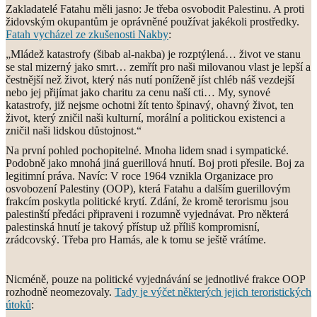
Zakladatelé Fatahu měli jasno: Je třeba osvobodit Palestinu. A proti
židovským okupantům je oprávněné používat jakékoli prostředky.
Fatah vycházel ze zkušenosti Nakby
:
„Mládež katastrofy (šibab al-nakba) je rozptýlená… život ve stanu
se stal mizerný jako smrt… zemřít pro naši milovanou vlast je lepší a
čestnější než život, který nás nutí poníženě jíst chléb náš vezdejší
nebo jej přijímat jako charitu za cenu naší cti… My, synové
katastrofy, již nejsme ochotni žít tento špinavý, ohavný život, ten
život, který zničil naši kulturní, morální a politickou existenci a
zničil naši lidskou důstojnost.“
Na první pohled pochopitelné. Mnoha lidem snad i sympatické.
Podobně jako mnohá jiná guerillová hnutí. Boj proti přesile. Boj za
legitimní práva. Navíc: V roce 1964 vznikla Organizace pro
osvobození Palestiny (OOP), která Fatahu a dalším guerillovým
frakcím poskytla politické krytí. Zdání, že kromě terorismu jsou
palestinští předáci připraveni i rozumně vyjednávat. Pro některá
palestinská hnutí je takový přístup už příliš kompromisní,
zrádcovský. Třeba pro Hamás, ale k tomu se ještě vrátíme.
Nicméně, pouze na politické vyjednávání se jednotlivé frakce OOP
rozhodně neomezovaly.
Tady je výčet některých jejich teroristických
útoků
: