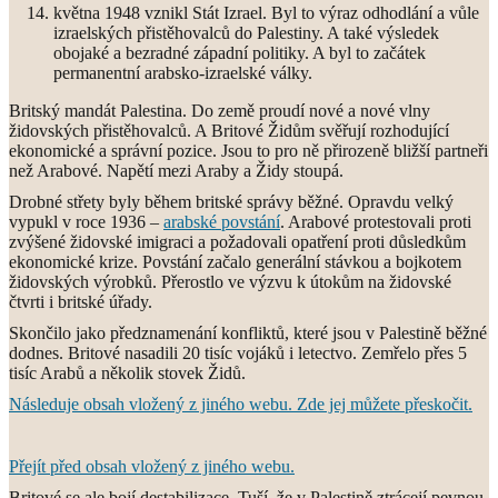
května 1948 vznikl Stát Izrael. Byl to výraz odhodlání a vůle
izraelských přistěhovalců do Palestiny. A také výsledek
obojaké a bezradné západní politiky. A byl to začátek
permanentní arabsko-izraelské války.
Britský mandát Palestina. Do země proudí nové a nové vlny
židovských přistěhovalců. A Britové Židům svěřují rozhodující
ekonomické a správní pozice. Jsou to pro ně přirozeně bližší partneři
než Arabové. Napětí mezi Araby a Židy stoupá.
Drobné střety byly během britské správy běžné. Opravdu velký
vypukl v roce 1936 –
arabské povstání
. Arabové protestovali proti
zvýšené židovské imigraci a požadovali opatření proti důsledkům
ekonomické krize. Povstání začalo generální stávkou a bojkotem
židovských výrobků. Přerostlo ve výzvu k útokům na židovské
čtvrti i britské úřady.
Skončilo jako předznamenání konfliktů, které jsou v Palestině běžné
dodnes. Britové nasadili 20 tisíc vojáků i letectvo. Zemřelo přes 5
tisíc Arabů a několik stovek Židů.
Následuje obsah vložený z jiného webu. Zde jej můžete přeskočit.
Přejít před obsah vložený z jiného webu.
Britové se ale bojí destabilizace. Tuší, že v Palestině ztrácejí pevnou