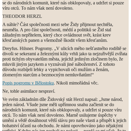
se do národních komunit, které nás obklopovaly, a udržet si pouze
víru otců. To nám však není dovoleno.
THEODOR HERZL
A náhle? Část společnosti mezi sebe Židy přijmout nechtěla,
neuměla. A pro část společnosti, médií a politiků se Žid stal
záludným nepřítelem, který chce ovládnout svět, krást krev
křesťanských panen a všemožně škodit všem křesťanům.
Dreyfus. Hilsner. Pogromy. „V ulicích mého nešťastného rodiště se
divoši se sekerami a železnými kůly vrhli jako ta nejzuřivější zvířata
proti tichým obyvatelům města, jejichž jediným zločinem bylo, že
mluvili jiným jazykem a vyznávali jiné náboženství. Z tohoto
důvodu rozbíjeli lebky a vypichovali oči mužům a ženám,
zlomeným starcům a bezmocným nemluvňatům!“
Popis pogromu v Bělostoku
. Nikoli mimořádná věc.
Ne, tohle asimilace nespraví.
Ve svém základním díle Židovský stát Herzl napsal: „Jsme národ,
jeden národ. Všude jsme měli upřímnou snahu začlenit se do
národních komunit, které nás obklopovaly, a udržet si pouze víru
otců. To nám však není dovoleno. Marně usilujeme úspěchy v
umění a vědě dosáhnout větší slávu pro naše vlasti a přispět k jejich
bohatství účastí na obchodu. Je námi opovrhováno jako nějakými
vetřelci. Kdyby nás jen nechali na pokoji… nezdá se mi však, že to