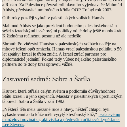
a Rusko. Za Palestince převzal roli hlavního vyjednavače Mahmúd
Abbás, představitel umírněného křídla OOP. To byl rok 2003.
O tři roky později vyhrál v palestinských volbách Hamás.
Mahmúd Abbás se jako prezident budoucího palestinského státu
sešel s izraelskými i světovými politiky od té doby ještě mnohokrát.
K žádnému reálnému posunu už ale nedošlo.
Shrnutí: Po vítězství Hamásu v palestinských volbách naděje na
mírové řešení opět zmizela. Hamás vrací palestinskou politiku o 50
let zpátky: Izrael je třeba zničit. A Izrael ztrácí partnera pro
diplomatické jednání. Pokud tedy vůbec nějakého palestinského
partnera do té doby bral opravdu vážně.
Zastavení sedmé: Sabra a Šatíla
Krutost, která otřásla celým světem a podlomila důvěryhodnost
Státu Izrael i u jeho spojenců. Masakr v palestinských uprchlických
táborech Sabra a Šatíla v září 1982.
„Některá těla měla uřezané ruce a hlavy, někteří chlapci byli
vykastrovaní a do kůže měli vyrytý křesťanský kříž,“
psala svému
manželovi novinářka, aktivistka a především očitá svědkyně Janet
Lee Stevens
.