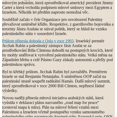
mírovým jednáním, která zprostředkoval americký prezident Jimmy
Carter a která vrcholila podpisem mírové smlouvy mezi Egyptem a
Izraelem. Několik let předtím naprosto nemožná věc.
Souběžně začalo v čele Organizace pro osvobození Palestiny
převažovat umírněné křídlo. Respektive, z guerillového bojovníka a
teroristy Jásira Arafata se stával politik, který se hlásil ke vzniku
palestinského státu v sousedství Izraele.
Průlom přinesla dohoda z Oslo v roce 1993
. Izraelský premiér
Jicchak Rabin a palestinský zástupce Jásir Arafat se za
prostředkování Billa Clintona dohodli na postupných krocích, které
by mohly směřovat k vytvoření palestinského státu. Velká města na
Západním břehu a celé Pásmo Gazy získaly autonomii a přešly pod
palestinskou správu.
Byl to křehký průlom. Jicchak Rabin byl zavražděn. Premiérem
Izraele se stal Benjamin Netanjahu. S umírněnou OOP začal na
palestinské straně soupeřit radikální Hamás. Další mírový summit,
který zprostředkoval v roce 2000 Bill Clinton, nepřinesl žádné
výsledky.
Novou naději přinesla mírová iniciativa arabských států, která
vyústila v deklaraci plánu nazvaného „road map for peace“
(cestovní mapa k míru). Plán na mírové řešení vztahů mezi
Palestinou a Izraelem včetně postupného vzniku samostatného
palestinského státu garantovaly Spojené státy, Evropská unie, OSN