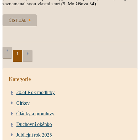
zaznamenal svou vlastní smrt (5. Mojžíšova 34).
ČÍST DÁL
1
Kategorie
2024 Rok modlitby
Církev
Články a promluvy
Duchovní okénko
Jubilejní rok 2025