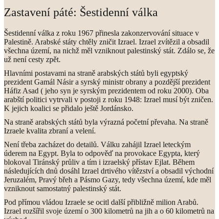
Zastavení páté: Šestidenní válka
Šestidenní válka z roku 1967 přinesla zakonzervování situace v
Palestině. Arabské státy chtěly zničit Izrael. Izrael zvítězil a obsadil
všechna území, na nichž měl vzniknout palestinský stát. Zdálo se, že
už není cesty zpět.
Hlavními postavami na straně arabských států byli egyptský
prezident Gamál Násir a syrský ministr obrany a pozdější prezident
Háfiz Asad ( jeho syn je syrským prezidentem od roku 2000). Oba
arabští politici vytrvali v postoji z roku 1948: Izrael musí být zničen.
K jejich koalici se přidalo ještě Jordánsko.
Na straně arabských států byla výrazná početní převaha. Na straně
Izraele kvalita zbraní a velení.
Není třeba zacházet do detailů. Válku zahájil Izrael leteckým
úderem na Egypt. Byla to odpověď na provokace Egypta, který
blokoval Tiránský průliv a tím i izraelský přístav Ejlat. Během
následujících dnů dosáhl Izrael drtivého vítězství a obsadil východní
Jeruzalém, Pravý břeh a Pásmo Gazy, tedy všechna území, kde měl
vzniknout samostatný palestinský stát.
Pod přímou vládou Izraele se ocitl další přibližně milion Arabů.
Izrael rozšířil svoje území o 300 kilometrů na jih a o 60 kilometrů na