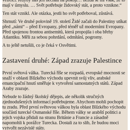
mají v úmyslu. … Svět potřebuje židovský stát, a proto vznikne.“
Ten stát vznikl. Ale otázka, jestli ho svět potřeboval, zůstává.
Shrnutí: Ve druhé polovině 19. století Židé začali do Palestiny utíkat
před „námi“ – před Evropany, před téměř už moderními Evropany.
Před spojenou frontou antisemitů, která propojila i oba břehy
Atlantiku. Měli za sebou pohrdání, odmítání, pogromy.
A to ještě netušili, co je čeká v Osvětimi.
Zastavení druhé: Západ zrazuje Palestince
První světová válka. Turecká říše se rozpadá, evropské mocnosti se
snaží v oblasti Blízkého východu upevnit svůj vliv, arabské
emancipační hnutí směřuje k vytvoření samostatných států. Západ
Araby zrazuje.
Nebude to žádný školský dějepis, ale několik stručných
zjednodušených informací potřebujeme. Abychom mohli pochopit
tu zradu. Před první světovou válkou byla oblast Blízkého východu
součástí turecké Osmanské říše. Během války se arabští politici a
jejich vojska přidali na stranu Británie a Francie a zásadně
napomohli k porážce Turecka. Dostali za to slib, že budou moci
vytvořit nezávislé státy.