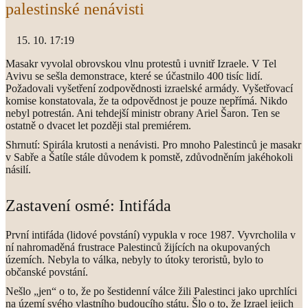
palestinské nenávisti
10. 17:19
Masakr vyvolal obrovskou vlnu protestů i uvnitř Izraele. V Tel
Avivu se sešla demonstrace, které se účastnilo 400 tisíc lidí.
Požadovali vyšetření zodpovědnosti izraelské armády. Vyšetřovací
komise konstatovala, že ta odpovědnost je pouze nepřímá. Nikdo
nebyl potrestán. Ani tehdejší ministr obrany Ariel Šaron. Ten se
ostatně o dvacet let později stal premiérem.
Shrnutí: Spirála krutosti a nenávisti. Pro mnoho Palestinců je masakr
v Sabře a Šatíle stále důvodem k pomstě, zdůvodněním jakéhokoli
násilí.
Zastavení osmé: Intifáda
První intifáda (lidové povstání) vypukla v roce 1987. Vyvrcholila v
ní nahromaděná frustrace Palestinců žijících na okupovaných
územích. Nebyla to válka, nebyly to útoky teroristů, bylo to
občanské povstání.
Nešlo „jen“ o to, že po šestidenní válce žili Palestinci jako uprchlíci
na území svého vlastního budoucího státu. Šlo o to, že Izrael jejich