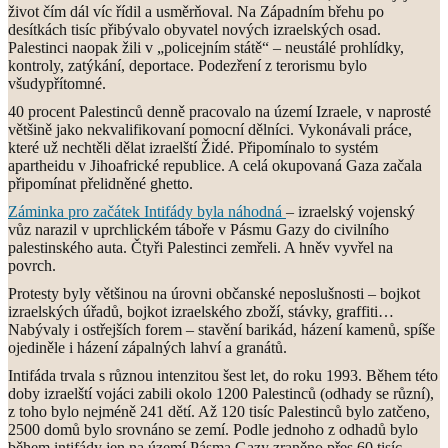
život čím dál víc řídil a usměrňoval. Na Západním břehu po
desítkách tisíc přibývalo obyvatel nových izraelských osad.
Palestinci naopak žili v „policejním státě“ – neustálé prohlídky,
kontroly, zatýkání, deportace. Podezření z terorismu bylo
všudypřítomné.
40 procent Palestinců denně pracovalo na území Izraele, v naprosté
většině jako nekvalifikovaní pomocní dělníci. Vykonávali práce,
které už nechtěli dělat izraelští Židé. Připomínalo to systém
apartheidu v Jihoafrické republice. A celá okupovaná Gaza začala
připomínat přelidněné ghetto.
Záminka pro začátek Intifády byla náhodná
– izraelský vojenský
vůz narazil v uprchlickém táboře v Pásmu Gazy do civilního
palestinského auta. Čtyři Palestinci zemřeli. A hněv vyvřel na
povrch.
Protesty byly většinou na úrovni občanské neposlušnosti – bojkot
izraelských úřadů, bojkot izraelského zboží, stávky, graffiti…
Nabývaly i ostřejších forem – stavění barikád, házení kamenů, spíše
ojediněle i házení zápalných lahví a granátů.
Intifáda trvala s různou intenzitou šest let, do roku 1993. Během této
doby izraelští vojáci zabili okolo 1200 Palestinců (odhady se různí),
z toho bylo nejméně 241 dětí. Až 120 tisíc Palestinců bylo zatčeno,
2500 domů bylo srovnáno se zemí. Podle jednoho z odhadů bylo
během intifády jen na území Pásma Gazy zraněno přes 60 tisíc