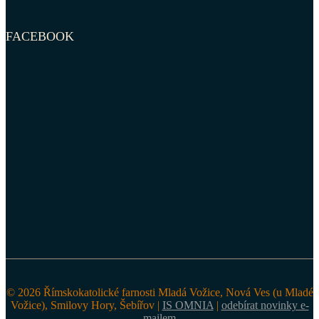
FACEBOOK
© 2026 Římskokatolické farnosti Mladá Vožice, Nová Ves (u Mladé
Vožice), Smilovy Hory, Šebířov |
IS OMNIA
|
odebírat novinky e-
mailem