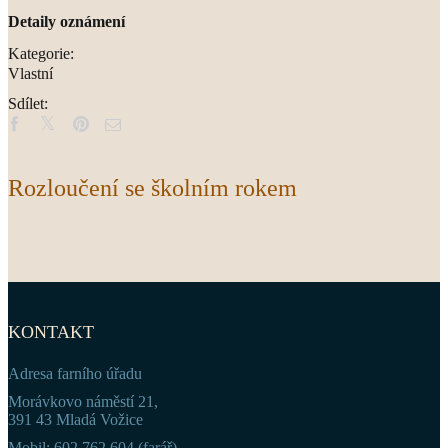
Detaily oznámení
Kategorie:
Vlastní
Sdílet:
Rozloučení se školním rokem
KONTAKT
Adresa farního úřadu
Morávkovo náměstí 21,
391 43 Mladá Vožice
Mobil: 602 762 604 (farář)