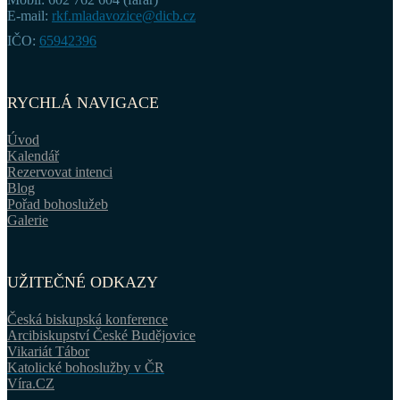
E-mail:
rkf.mladavozice@dicb.cz
IČO:
65942396
RYCHLÁ NAVIGACE
Úvod
Kalendář
Rezervovat intenci
Blog
Pořad bohoslužeb
Galerie
UŽITEČNÉ ODKAZY
Česká biskupská konference
Arcibiskupství České Budějovice
Vikariát Tábor
Katolické bohoslužby v ČR
Víra.CZ