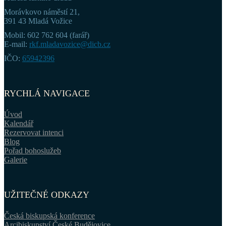
Morávkovo náměstí 21,
391 43 Mladá Vožice
Mobil: 602 762 604 (farář)
E-mail:
rkf.mladavozice@dicb.cz
IČO:
65942396
RYCHLÁ NAVIGACE
Úvod
Kalendář
Rezervovat intenci
Blog
Pořad bohoslužeb
Galerie
UŽITEČNÉ ODKAZY
Česká biskupská konference
Arcibiskupství České Budějovice