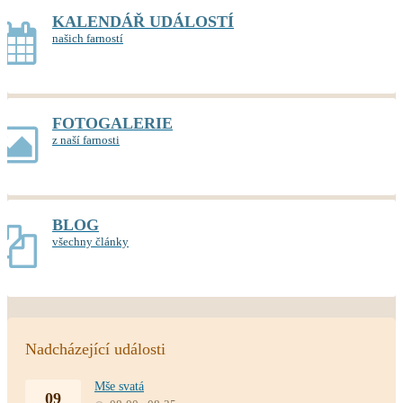
KALENDÁŘ UDÁLOSTÍ
našich farností
FOTOGALERIE
z naší farnosti
BLOG
všechny články
Nadcházející události
Mše svatá
09