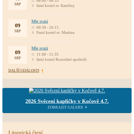
08:00 - 08:35
SRP
farní kostel sv. Kateřiny
Mše svatá
09
09:30 - 10:15
SRP
Farní kostel sv. Martina
Mše svatá
09
11:00 - 11:35
SRP
farní kostel Rozeslání apoštolů
DALŠÍ UDÁLOSTI
2026 Svěcení kapličky v Kočově 4.7.
ZOBRAZIT GALERII
Liturgická čtení