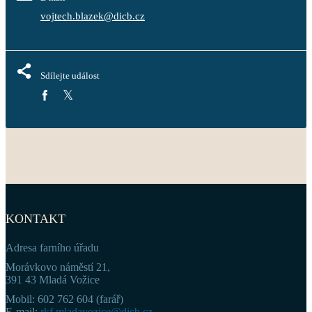
vojtech.blazek@dicb.cz
Sdílejte událost
KONTAKT
Adresa farního úřadu
Morávkovo náměstí 21,
391 43 Mladá Vožice
Mobil: 602 762 604 (farář)
E-mail:
rkf.mladavozice@dicb.cz