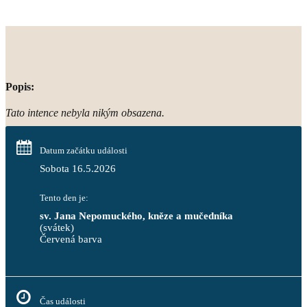
Popis:
Tato intence nebyla nikým obsazena.
Datum začátku události
Sobota 16.5.2026
Tento den je:
sv. Jana Nepomuckého, kněze a mučedníka
(svátek)
Červená barva                                                                     
Čas události