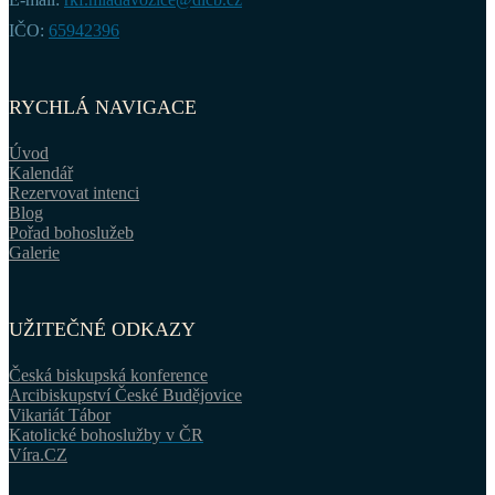
IČO:
65942396
RYCHLÁ NAVIGACE
Úvod
Kalendář
Rezervovat intenci
Blog
Pořad bohoslužeb
Galerie
UŽITEČNÉ ODKAZY
Česká biskupská konference
Arcibiskupství České Budějovice
Vikariát Tábor
Katolické bohoslužby v ČR
Víra.CZ