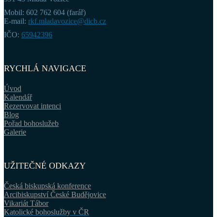
Mobil: 602 762 604 (farář)
E-mail:
rkf.mladavozice@dicb.cz
IČO:
65942396
RYCHLÁ NAVIGACE
Úvod
Kalendář
Rezervovat intenci
Blog
Pořad bohoslužeb
Galerie
UŽITEČNÉ ODKAZY
Česká biskupská konference
Arcibiskupství České Budějovice
Vikariát Tábor
Katolické bohoslužby v ČR