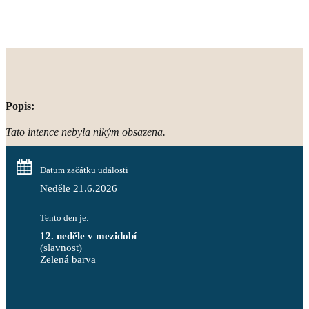
Popis:
Tato intence nebyla nikým obsazena.
Datum začátku události
Neděle 21.6.2026
Tento den je:
12. neděle v mezidobí
(slavnost)
Zelená barva                                                                        