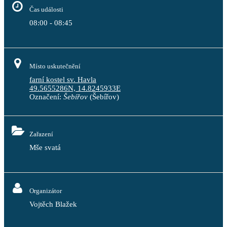
Čas události
08:00 - 08:45
Místo uskutečnění
farní kostel sv. Havla
49.5655286N, 14.8245933E
Označení:
Šebířov
(Šebířov)
Zařazení
Mše svatá
Organizátor
Vojtěch Blažek