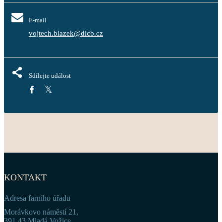
E-mail
vojtech.blazek@dicb.cz
Sdílejte událost
KONTAKT
Adresa farního úřadu
Morávkovo náměstí 21,
391 43 Mladá Vožice