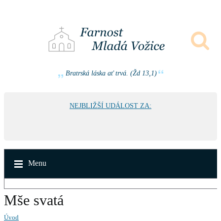
Bratrská láska ať trvá. (Žd 13,1)
NEJBLIŽŠÍ UDÁLOST ZA:
Menu
Mše svatá
Úvod