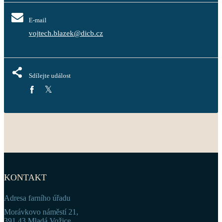
E-mail
vojtech.blazek@dicb.cz
Sdílejte událost
KONTAKT
Adresa farního úřadu
Morávkovo náměstí 21,
391 43 Mladá Vožice