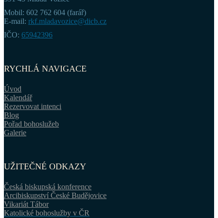
Mobil: 602 762 604 (farář)
E-mail:
rkf.mladavozice@dicb.cz
IČO:
65942396
RYCHLÁ NAVIGACE
Úvod
Kalendář
Rezervovat intenci
Blog
Pořad bohoslužeb
Galerie
UŽITEČNÉ ODKAZY
Česká biskupská konference
Arcibiskupství České Budějovice
Vikariát Tábor
Katolické bohoslužby v ČR