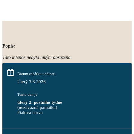
Popis:
Tato intence nebyla nikým obsazena.
Datum začátku události
Úterý 3.3.2026
Tento den je:
úterý 2. postního týdne
(nezávazná památka)
Fialová barva                                                                       