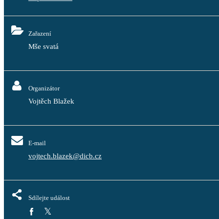
Zařazení
Mše svatá
Organizátor
Vojtěch Blažek
E-mail
vojtech.blazek@dicb.cz
Sdílejte událost