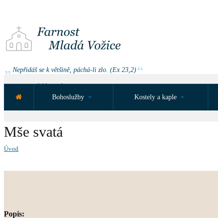
Nepřidáš se k většině, páchá-li zlo. (Ex 23,2)
NEJBLIŽŠÍ UDÁLOST ZA:
Bohoslužby
Kostely a kaple
Mše svatá
Úvod
Popis: