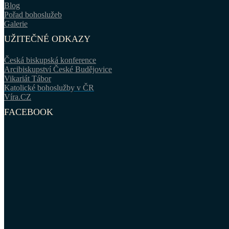
Blog
Pořad bohoslužeb
Galerie
UŽITEČNÉ ODKAZY
Česká biskupská konference
Arcibiskupství České Budějovice
Vikariát Tábor
Katolické bohoslužby v ČR
Víra.CZ
FACEBOOK