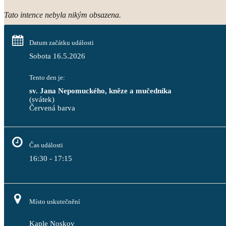
Tato intence nebyla nikým obsazena.
Datum začátku události
Sobota 16.5.2026
Tento den je:
sv. Jana Nepomuckého, kněze a mučedníka
(svátek)
Červená barva                                                                           
Čas události
16:30 - 17:15
Místo uskutečnění
Kaple Noskov