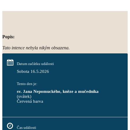
Popis:
Tato intence nebyla nikým obsazena.
Datum začátku události
Sobota 16.5.2026
Tento den je:
sv. Jana Nepomuckého, kněze a mučedníka
(svátek)
Červená barva                                                                     
Čas události