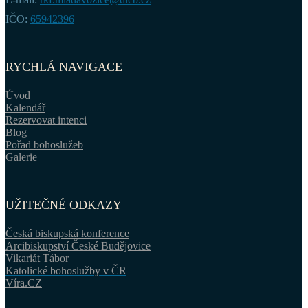
IČO:
65942396
RYCHLÁ NAVIGACE
Úvod
Kalendář
Rezervovat intenci
Blog
Pořad bohoslužeb
Galerie
UŽITEČNÉ ODKAZY
Česká biskupská konference
Arcibiskupství České Budějovice
Vikariát Tábor
Katolické bohoslužby v ČR
Víra.CZ