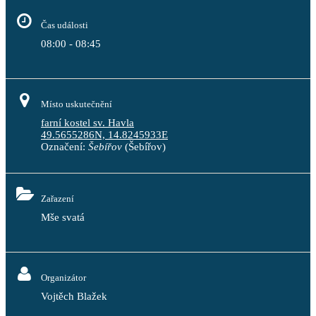
Čas události
08:00 - 08:45
Místo uskutečnění
farní kostel sv. Havla
49.5655286N, 14.8245933E
Označení:
Šebířov
(Šebířov)
Zařazení
Mše svatá
Organizátor
Vojtěch Blažek