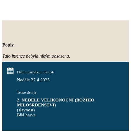
Popis:
Tato intence nebyla nikým obsazena.
Datum začátku události
Neděle 27.4.2025
Tento den je:
2. NEDĚLE VELIKONOČNÍ (BOŽÍHO 
MILOSRDENSTVÍ)
(slavnost)
Bílá barva                                                                            