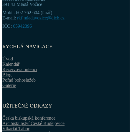
391 43 Mladá Vožice
Mobil: 602 762 604 (farář)
E-mail:
rkf.mladavozice@dicb.cz
IČO:
65942396
RYCHLÁ NAVIGACE
Úvod
Kalendář
Rezervovat intenci
Blog
Pořad bohoslužeb
Galerie
UŽITEČNÉ ODKAZY
Česká biskupská konference
Arcibiskupství České Budějovice
Vikariát Tábor