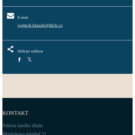
E-mail
vojtech.blazek@dicb.cz
Sdílejte událost
KONTAKT
Adresa farního úřadu
Morávkovo náměstí 21,