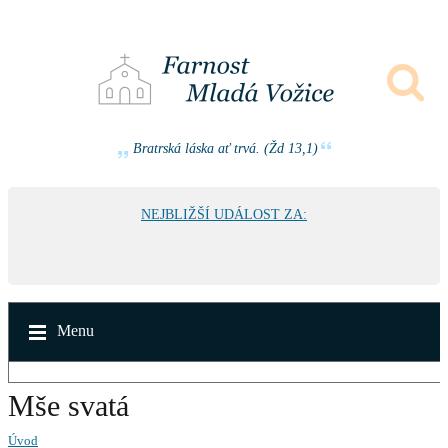
Bratrská láska ať trvá. (Žd 13,1)
NEJBLIŽŠÍ UDÁLOST ZA:
Menu
Mše svatá
Úvod