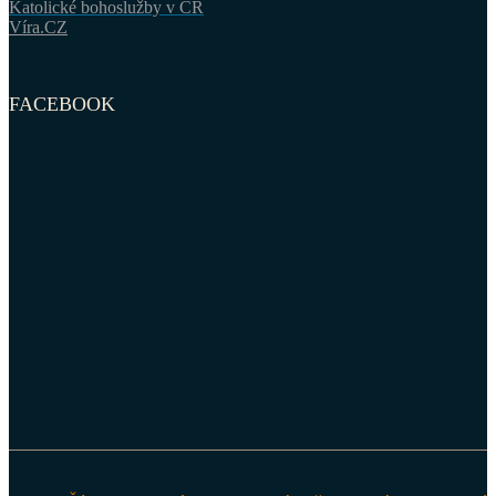
Katolické bohoslužby v ČR
Víra.CZ
FACEBOOK