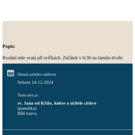
Popis:
Rorátní mše svatá při svíčkách. Začátek v 6:30 na farním dvoře.
Datum začátku události
Sobota 14.12.2024
Tento den je:
sv. Jana od Kříže, kněze a učitele církve
(památka)
Bílá barva                                                                            