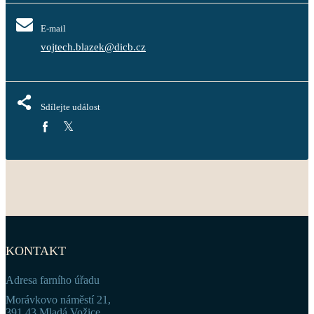
E-mail
vojtech.blazek@dicb.cz
Sdílejte událost
KONTAKT
Adresa farního úřadu
Morávkovo náměstí 21,
391 43 Mladá Vožice