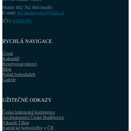
Mobil: 602 762 604 (farář)
E-mail:
rkf.mladavozice@dicb.cz
IČO:
65942396
RYCHLÁ NAVIGACE
Úvod
Kalendář
Rezervovat intenci
Blog
Pořad bohoslužeb
Galerie
UŽITEČNÉ ODKAZY
Česká biskupská konference
Arcibiskupství České Budějovice
Vikariát Tábor
Katolické bohoslužby v ČR