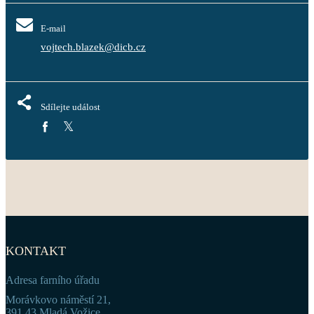
E-mail
vojtech.blazek@dicb.cz
Sdílejte událost
KONTAKT
Adresa farního úřadu
Morávkovo náměstí 21,
391 43 Mladá Vožice