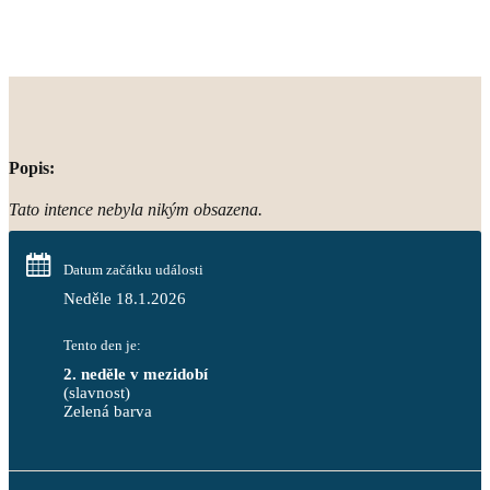
Popis:
Tato intence nebyla nikým obsazena.
Datum začátku události
Neděle 18.1.2026
Tento den je:
2. neděle v mezidobí
(slavnost)
Zelená barva                                                                        