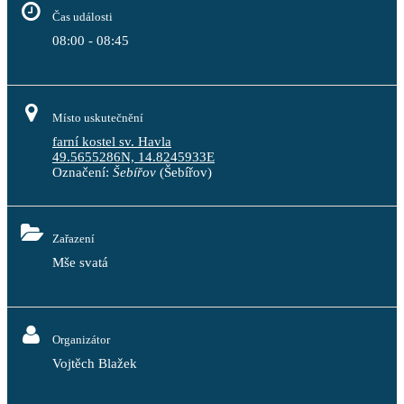
Čas události
08:00 - 08:45
Místo uskutečnění
farní kostel sv. Havla
49.5655286N, 14.8245933E
Označení:
Šebířov
(Šebířov)
Zařazení
Mše svatá
Organizátor
Vojtěch Blažek