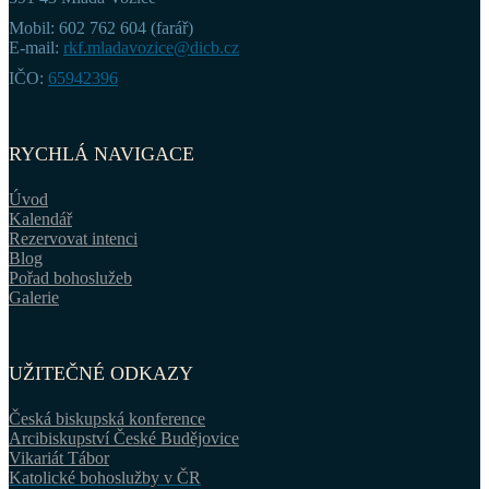
Mobil: 602 762 604 (farář)
E-mail:
rkf.mladavozice@dicb.cz
IČO:
65942396
RYCHLÁ NAVIGACE
Úvod
Kalendář
Rezervovat intenci
Blog
Pořad bohoslužeb
Galerie
UŽITEČNÉ ODKAZY
Česká biskupská konference
Arcibiskupství České Budějovice
Vikariát Tábor
Katolické bohoslužby v ČR