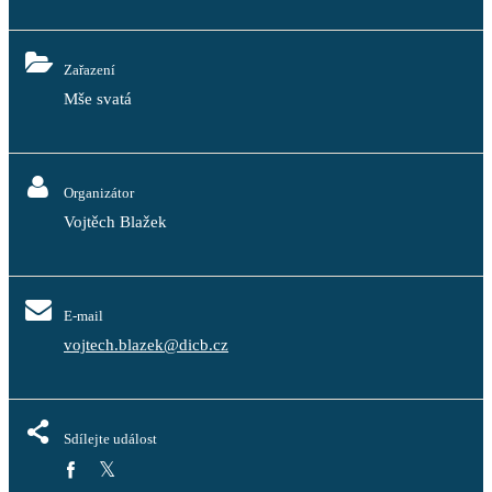
Zařazení
Mše svatá
Organizátor
Vojtěch Blažek
E-mail
vojtech.blazek@dicb.cz
Sdílejte událost