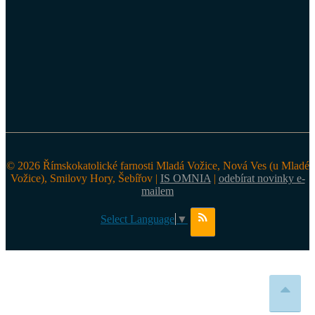
© 2026 Římskokatolické farnosti Mladá Vožice, Nová Ves (u Mladé
Vožice), Smilovy Hory, Šebířov |
IS OMNIA
|
odebírat novinky e-
mailem
Select Language
▼