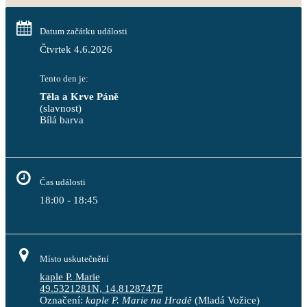
Datum začátku události
Čtvrtek 4.6.2026
Tento den je:
Těla a Krve Páně
(slavnost)
Bílá barva                                                                            
Čas události
18:00 - 18:45
Místo uskutečnění
kaple P. Marie
49.5321281N, 14.8128747E
Označení:
kaple P. Marie na Hradě
(Mladá Vožice)