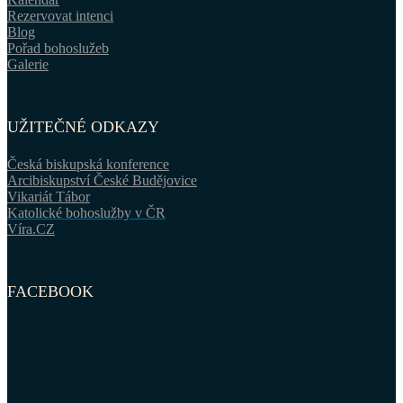
Rezervovat intenci
Blog
Pořad bohoslužeb
Galerie
UŽITEČNÉ ODKAZY
Česká biskupská konference
Arcibiskupství České Budějovice
Vikariát Tábor
Katolické bohoslužby v ČR
Víra.CZ
FACEBOOK