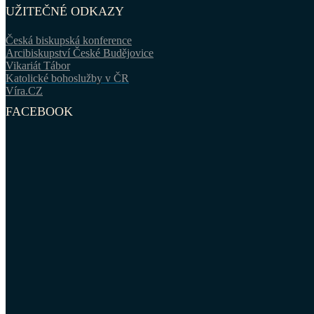
UŽITEČNÉ ODKAZY
Česká biskupská konference
Arcibiskupství České Budějovice
Vikariát Tábor
Katolické bohoslužby v ČR
Víra.CZ
FACEBOOK