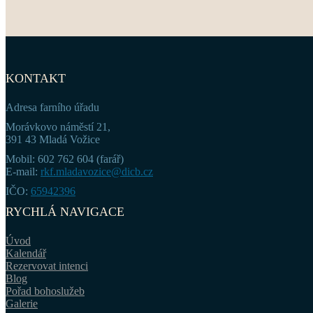
KONTAKT
Adresa farního úřadu
Morávkovo náměstí 21,
391 43 Mladá Vožice
Mobil: 602 762 604 (farář)
E-mail:
rkf.mladavozice@dicb.cz
IČO:
65942396
RYCHLÁ NAVIGACE
Úvod
Kalendář
Rezervovat intenci
Blog
Pořad bohoslužeb
Galerie