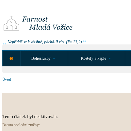
Nepřidáš se k většině, páchá-li zlo. (Ex 23,2)
NEJBLIŽŠÍ UDÁLOST ZA:
Bohoslužby
Kostely a kaple
Úvod
Tento článek byl deaktivován.
Datum poslední změny: