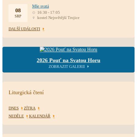
Mše svatá
08
16:30 - 17:05
SRP
kostel Nejsvětější Trojice
DALŠÍ UDÁLOSTI
2026 Pouť na Svatou Horu
ZOBRAZIT GALERII
Liturgická čtení
DNES
ZÍTRA
NEDĚLE
KALENDÁŘ