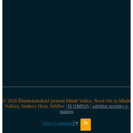
© 2026 Římskokatolické farnosti Mladá Vožice, Nová Ves (u Mladé
Vožice), Smilovy Hory, Šebířov |
IS OMNIA
|
odebírat novinky e-
mailem
Select Language
▼