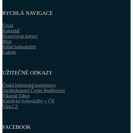
RYCHLÁ NAVIGACE
Úvod
Kalendář
Rezervovat intenci
Blog
Pořad bohoslužeb
Galerie
UŽITEČNÉ ODKAZY
Česká biskupská konference
Arcibiskupství České Budějovice
Vikariát Tábor
Katolické bohoslužby v ČR
Víra.CZ
FACEBOOK