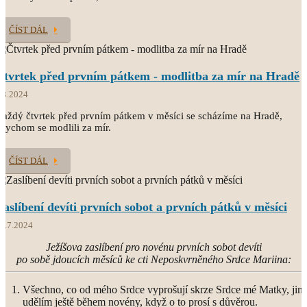
ČÍST DÁL
Čtvrtek před prvním pátkem - modlitba za mír na Hradě
.8.2024
aždý čtvrtek před prvním pátkem v měsíci se scházíme na Hradě,
bychom se modlili za mír.
ČÍST DÁL
Zaslíbení devíti prvních sobot a prvních pátků v měsíci
1.7.2024
Ježíšova zaslíbení pro novénu prvních sobot devíti
po sobě jdoucích měsíců ke cti Neposkvrněného Srdce Mariina:
Všechno, co od mého Srdce vyprošují skrze Srdce mé Matky, jim
udělím ještě během novény, když o to prosí s důvěrou.