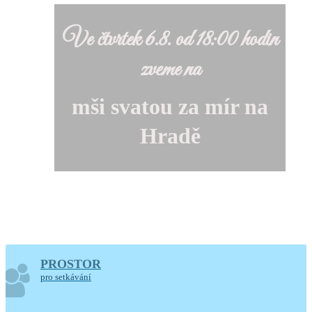
Ve čtvrtek 6.8. od 18:00 hodin
zveme na
mši svatou za mír na
Hradě
PROSTOR
Farnost Mladá Vožice ve
pro setkávání