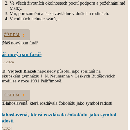
Ve všech životních okolnostech pocítí podporu a požehnání mé
Matky.
Mír, porozumění a láska zavládne v duších a rodinách.
V rodinách nebude svárů, ...
ČÍST DÁL
Náš nový pan farář
5.7.2024
.D. Vojtěch Blažek
naposledy působil jako spirituál na
Biskupském gymnáziu J. N. Neumanna v Českých Budějovicích.
arodil se v roce 1991 Pelhřimově.
ČÍST DÁL
Blahoslavená, která rozdávala čokoládu jako symbol
radosti
.7.2024