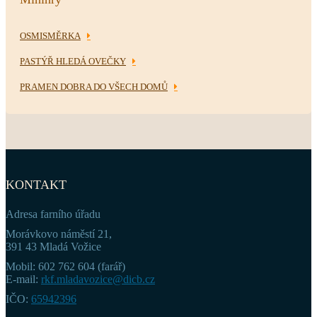
OSMISMĚRKA
PASTÝŘ HLEDÁ OVEČKY
PRAMEN DOBRA DO VŠECH DOMŮ
KONTAKT
Adresa farního úřadu
Morávkovo náměstí 21,
391 43 Mladá Vožice
Mobil: 602 762 604 (farář)
E-mail:
rkf.mladavozice@dicb.cz
IČO:
65942396