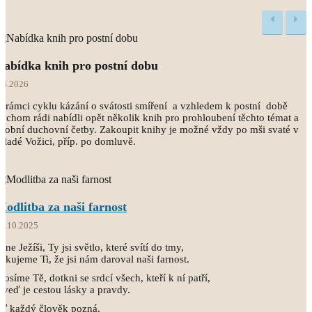
Nabídka knih pro postní dobu
.3.2026
 rámci cyklu kázání o svátosti smíření a vzhledem k postní době
ychom rádi nabídli opět několik knih pro prohloubení těchto témat a
sobní duchovní četby. Zakoupit knihy je možné vždy po mši svaté v
ladé Vožici, příp. po domluvě.
Modlitba za naši farnost
8.10.2025
ane Ježíši, Ty jsi světlo, které svítí do tmy,
ěkujeme Ti, že jsi nám daroval naši farnost.
rosíme Tě, dotkni se srdcí všech, kteří k ní patří,
 veď je cestou lásky a pravdy.
Ať každý člověk pozná,