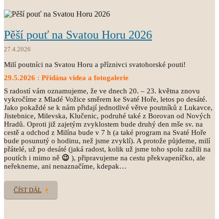
Pěší pouť na Svatou Horu 2026
27.4.2026
Milí poutníci na Svatou Horu a příznivci svatohorské pouti!
29.5.2026 : Přidána videa a fotogalerie
S radostí vám oznamujeme, že ve dnech 20. – 23. května znovu
vykročíme z Mladé Vožice směrem ke Svaté Hoře, letos po desáté.
Jako pokaždé se k nám přidají jednotlivé větve poutníků z Lukavce,
Jistebnice, Milevska, Klučenic, podruhé také z Borovan od Nových
Hradů. Oproti již zajetým zvyklostem bude druhý den mše sv. na
cestě a odchod z Milína bude v 7 h (a také program na Svaté Hoře
bude posunutý o hodinu, než jsme zvyklí). A protože půjdeme, milí
přátelé, už po desáté (jaká radost, kolik už jsme toho spolu zažili na
poutích i mimo ně
😉
), připravujeme na cestu překvapeníčko, ale
neřekneme, ani nenaznačíme, kdepak…
ČÍST DÁL