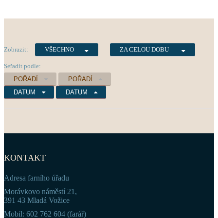
Zobrazit:
VŠECHNO
ZA CELOU DOBU
Seřadit podle:
POŘADÍ
POŘADÍ
DATUM
DATUM
KONTAKT
Adresa farního úřadu
Morávkovo náměstí 21,
391 43 Mladá Vožice
Mobil: 602 762 604 (farář)