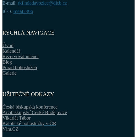
E-mail:
rkf.mladavozice@dicb.cz
IČO:
65942396
RYCHLÁ NAVIGACE
Úvod
Kalendář
Rezervovat intenci
Blog
Pořad bohoslužeb
Galerie
UŽITEČNÉ ODKAZY
Česká biskupská konference
Arcibiskupství České Budějovice
Vikariát Tábor
Katolické bohoslužby v ČR
Víra.CZ