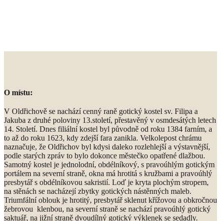
O místu:
V Oldřichově se nachází cenný raně gotický kostel sv. Filipa a
Jakuba z druhé poloviny 13.století, přestavěný v osmdesátých letech
14. Století. Dnes filiální kostel byl původně od roku 1384 farním, a
to až do roku 1623, kdy zdejší fara zanikla. Velkolepost chrámu
naznačuje, že Oldřichov byl kdysi daleko rozlehlejší a výstavnější,
podle starých zpráv to bylo dokonce městečko opatřené dlažbou.
Samotný kostel je jednolodní, obdélníkový, s pravoúhlým gotickým
portálem na severní straně, okna má hrotitá s kružbami a pravoúhlý
presbytář s obdélníkovou sakristií. Loď je kryta plochým stropem,
na stěnách se nacházejí zbytky gotických nástěnných maleb.
Triumfální oblouk je hrotitý, presbytář sklenut křížovou a obkročnou
žebrovou klenbou, na severní straně se nachází pravoúhlý gotický
saktuář, na jižní straně dvoudílný gotický výklenek se sedadly.