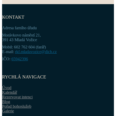
KONTAKT
Adresa farního úřadu
Morávkovo náměstí 21,
391 43 Mladá Vožice
Mobil: 602 762 604 (farář)
E-mail:
rkf.mladavozice@dicb.cz
IČO:
65942396
RYCHLÁ NAVIGACE
Úvod
Kalendář
Rezervovat intenci
Blog
Pořad bohoslužeb
Galerie