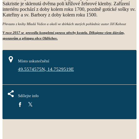
Sakristie je sklenutá dvěma poli křížové žebrové klenby. Zařízení
interiéru pochází z doby kolem roku 1700, pozdně gotické sošky sv.
Kateřiny a sv. Barbory z doby kolem roku 1500.
Převzato z knihy Mladá Vožice a okolí ve sbírkách starých pohlednic autor Jiří Kohout
V roce 2017 se provedla kompletní oprava střechy kostela. Děkujeme všem dárcům,
sponzorům a přístupu obce Oldřichov.
Místo uskutečnění
49.5574575N, 14.7529519E
Sdílejte info