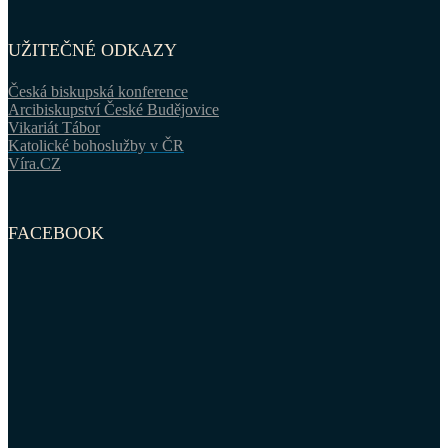
UŽITEČNÉ ODKAZY
Česká biskupská konference
Arcibiskupství České Budějovice
Vikariát Tábor
Katolické bohoslužby v ČR
Víra.CZ
FACEBOOK