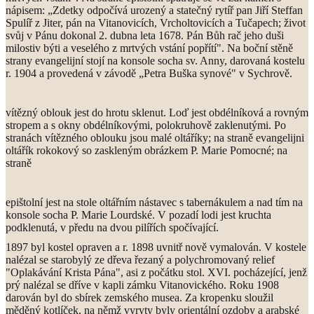
nápisem: „Zdetky odpočívá urozený a statečný rytíř pan Jiří Steffan
Spulíř z Jiter, pán na Vitanovicích, Vrcholtovicích a Tučapech; život
svůj v Pánu dokonal 2. dubna leta 1678. Pán Bůh rač jeho duši
milostiv býti a veselého
z mrtvých vstání popřítí". Na boční stěně
strany evangelijní stojí na konsole socha sv. Anny, darovaná kostelu
r. 1904 a provedená v závodě „Petra Buška synové" v Sychrově.
vítězný oblouk jest do hrotu sklenut. Loď jest obdélníková a rovným
stropem a s okny obdélníkovými, polokruhově zaklenutými. Po
stranách vítězného oblouku jsou malé oltáříky; na straně evangelijni
oltářík rokokový so zaskleným obrázkem P. Marie Pomocné; na
straně
epištolní jest na stole oltářním nástavec s tabernákulem a nad tím na
konsole socha P. Marie Lourdské. V pozadí lodi jest kruchta
podklenutá,
v předu na dvou pilířích spočívající.
1897 byl kostel opraven a r. 1898 uvnitř nově vymalován. V kostele
nalézal se starobylý ze dřeva řezaný a polychromovaný r
elief
"Oplakávání Krista Pána", asi z počátku stol. XVI. pocházející, jenž
prý nalézal se dříve v kapli zámku Vitanovického. Roku 1908
darován byl do sbírek zemského musea. Za kropenku sloužil
měděný kotlíček, na němž vyryty byly orientální ozdoby a arabské