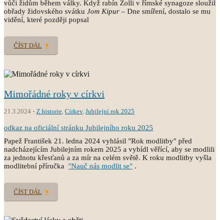
vůči židům během války. Když rabín Zolli v římské synagoze sloužil
obřady židovského svátku
Jom Kipur
– Dne smíření, dostalo se mu
vidění, které později popsal
ČÍST DÁL
Mimořádné roky v církvi
21.3.2024
Z historie
,
Církev
,
Jubilejní rok 2025
odkaz na oficiální stránku Jubilejního roku 2025
Papež František 21. ledna 2024 vyhlásil "Rok modlitby" před
nadcházejícím Jubilejním rokem 2025 a vybídl věřící, aby se modlili
za jednotu křesťanů a za mír na celém světě. K roku modlitby vyšla
modlitební příručka
"Nauč nás modlit se"
.
ČÍST DÁL