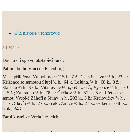
8.4.2024
Duchovní správu obstarává farář.
Patron: hrabě Vincenc Kuenburg.
Mista přifařená: Vrcholtovice 115 k., 7 ž., šk. 3tř.; Javor ½ h., 23 k.;
Kříženec se samotou Slupí ½ h., 64 k. Leština, ¾ h., 68 k., 8 ž.;
Slapsko ¾ h., 97 k.; Vitanovice ¼ h., 69 k., 6 ž.; Vyšetice ¼ h., 179
k. 5 ž.; Zahrádka ½ h., 78 k.; Čečkov ½ h., 57 k., 5 ž.; Jiřetice se
samot. Vysoké Záhoří a Sítiny ½ h., 203 k., 3 ž.; Kralovičky ¾ h.,
41 k.; Slavín ¾ h., 27 k., 6 ak.; Žinice ½ h., 27 k.; celkem: 1048 k.,
6 ak., 34 ž.
Farní kostel ve Vrcholtovicích.