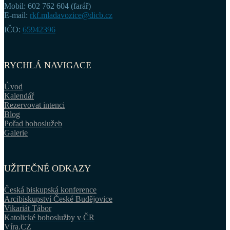
Mobil: 602 762 604 (farář)
E-mail:
rkf.mladavozice@dicb.cz
IČO:
65942396
RYCHLÁ NAVIGACE
Úvod
Kalendář
Rezervovat intenci
Blog
Pořad bohoslužeb
Galerie
UŽITEČNÉ ODKAZY
Česká biskupská konference
Arcibiskupství České Budějovice
Vikariát Tábor
Katolické bohoslužby v ČR
Víra.CZ