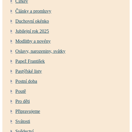
Církev
Články a promluvy
Duchovní okénko
Jubilejní rok 2025
Modlitby a novény
Oslavy, narozeniny, svátky
Papež František
Pastýřské listy
Postní doba
Poutě
Pro děti
Připravujeme
Svátosti
Svědectví