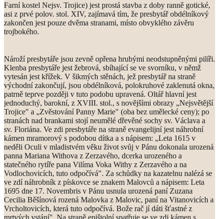
Farní kostel Nejsv. Trojice) jest prostá stavba z doby ranně gotické,
asi z prvé polov. stol. XIV, zajímavá tím, že presbytář obdélníkový
zakončen jest pouze dvěma stranami, místo obvyklého závěru
trojbokého.
Nároží presbytáře jsou zevně opřena hrubými neodstupněnými pilíři.
Klenba presbytáře jest žebrová, sbíhající se ve svorníku, v němž
vytesán jest křížek. V šikmých stěnách, jež presbytář na straně
východní zakončují, jsou obdélníková, polokruhové zaklenutá okna,
patrně teprve později v tuto podobu upravená. Oltář hlavní jest
jednoduchý, barokní, z XVIII. stol., s novějšími obrazy „Nejsvětější
Trojice" a „Zvěstování Panny Marie" (oba bez umělecké ceny); po
stranách nad brankami stojí neumělé dřevěné sochy sv. Václava a
sv. Floriána. Ve zdi presbytáře na straně evangelijní jest náhrobní
kámen mramorový s podobou dítka a s nápisem: „Leta 1615 v
neděli Oculi v mladistvém věku život svůj v Pánu dokonala urozená
panna Mariana Withova z Zerzavého, dcerka urozeného a
statečného rytíře pana Vilíma Voka Withy z Zerzavého a na
Vodlochovicích, tuto odpočívá". Za schůdky na kazatelnu nalézá se
ve zdí náhrobník z pískovce se znakem Malovců a nápisem: Leta
1695 dne 17. Novembris v Pánu usnula urozená paní Zuzana
Cecilia Běšínová rozená Malovka z Malovic, paní na Vitanovicích a
Vrcholtovicích, která tuto odpočívá. Bože rač jí dáti šťastné z
mrtvých vstání". Na straně epištolní spatřuje se ve zdi kámen s