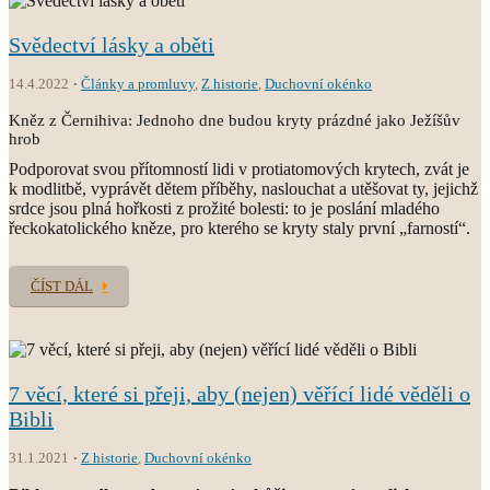
Svědectví lásky a oběti
14.4.2022
Články a promluvy
,
Z historie
,
Duchovní okénko
Kněz z Černihiva: Jednoho dne budou kryty prázdné jako Ježíšův
hrob
Podporovat svou přítomností lidi v protiatomových krytech, zvát je
k modlitbě, vyprávět dětem příběhy, naslouchat a utěšovat ty, jejichž
srdce jsou plná hořkosti z prožité bolesti: to je poslání mladého
řeckokatolického kněze, pro kterého se kryty staly první „farností“.
ČÍST DÁL
7 věcí, které si přeji, aby (nejen) věřící lidé věděli o
Bibli
31.1.2021
Z historie
,
Duchovní okénko