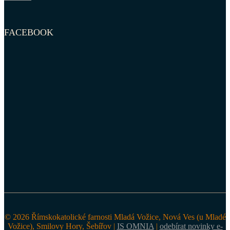
FACEBOOK
© 2026 Římskokatolické farnosti Mladá Vožice, Nová Ves (u Mladé
Vožice), Smilovy Hory, Šebířov |
IS OMNIA
|
odebírat novinky e-