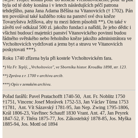
byla od té doby konána i v letech následujících péčí patrona
tehdejšího, pana Jana Adama Běšína na Vitanovicích († 1702). Pán
ten povolával také každého roku na panství své dva kněze
Tovaryšstva Ježíšova, aby tu mezi lidem působili **). On také v
závěti své odkázal 500 zl. jakožto fundaci a nařídil, že jeho dědic i
všichni budoucí majetníci panství Vitanovického povinni budou
řádného světského nebo řeholního kněze jakožto administrátora ve
Vrcholtovicích vydržovati a jemu byt a stravu ve Vitanovicích
poskytovati ***).
Roku 1740 zřízena byla při kostele Vrcholtovickém fara.
*) Viz Fr. Teplý, „Vrcholtovice", ve Sborníku histor. Kroužku 1898, str. 123.
**) Zpráva z r. 1700 v archivu arcib.
***) Opis v zemském archivu.
Pořad farářů: Pavel Pratachofft 1740-50, Ant. Fr. Noblitz 1750
†1751, Vincenc Josef Morávek 1752-53, Jan Václav Tůma 1753
†1781, Ant. Vít Sázavský 1781-95, Jan Nep. Zwing 1795-1806,
Král 1806-23, Vavřinec Schauff 1830 Vrant. Ant. 47, Jan Peyrek
1847-52, F. Titéra 1875-77, Jos. Zákostelský 1878-85, Jos. Myška
1885-94, Jos. Mottl od 1894