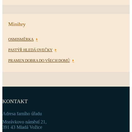
Minihry
OSMISMĚRKA
PASTÝŘ HLEDÁ OVEČKY
PRAMEN DOBRA DO VŠECH DOMŮ
KONTAKT
Adresa farního úřadu
Morávkovo náměstí 21,
391 43 Mladá Vožice