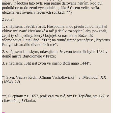
nápisy; nádobka tato byla sem patrně darována někým, kdo byl
podnikl cestu do zemí východních; jelikož časem velice sešla,
uložena jest rovněž v řečených sbírkách **).
Zvony:
1. s nápisem: „Setříž a zruš, Hospodine, moc přeukrutnou
nepřátel
církve tvé svaté křesťanské a rač ji dátí v rozptýlení, aby po- znali,
že jsi ty sám jediný, kterýž bojuješ za nás, Pane Bože náš
všemohoucí. Leta Páně 1566"; na druhé straně jest nápis: „Bryccius
Pra-gensis auxilio divino fecit me";
2. s nápisem latinským, udávajícím, že zvon tento slit byl r. 1532 v
domě mistra Bartoloměje v Praze;
3. s nápisem: „Slit jest zvon ve jméno Boží anno 1444".
*) Srvn. Václav Krch, „Chrám Vrcholtovický", v „Methodu" XX.
(1894), 2-9.
**) O epitafu z r. 1657, jenž vzal za své, viz Fr. Teplého, str. 127. v
citovaném již článku.