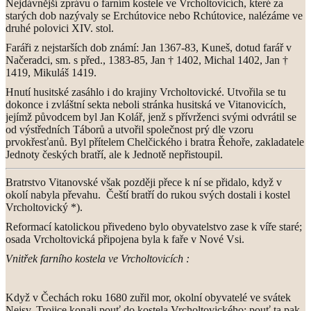
Nejdávnější zprávu o farním kostele ve Vrcholtovicích, které za
starých dob nazývaly se Erchútovice nebo Rchútovice, nalézáme ve
druhé polovici XIV. stol.
Faráři z nejstarších dob známí: Jan 1367-83, Kuneš, dotud farář v
Načeradci, sm. s před., 1383-85, Jan † 1402, Michal 1402, Jan †
1419, Mikuláš 1419.
Hnutí husitské zasáhlo i do krajiny Vrcholtovické. Utvořila se tu
dokonce i zvláštní sekta neboli stránka husitská ve Vitanovicích,
jejímž původcem byl Jan Kolář, jenž s přívrženci svými odvrátil se
od výstředních Táborů a utvořil společnost prý dle vzoru
prvokřesťanů. Byl přítelem Chelčického
i bratra Řehoře, zakladatele
Jednoty českých bratří, ale k Jednotě nepřistoupil.
Bratrstvo Vitanovské však později přece k ní se přidalo, když v
okolí nabyla převahu. Čeští bratří do rukou svých dostali i kostel
Vrcholtovický *).
Reformací katolickou přivedeno bylo obyvatelstvo zase k víře staré;
osada Vrcholtovická připojena byla k faře v Nové Vsi.
Vnitřek farního kostela ve Vrcholtovicích :
Když v Čechách roku 1680 zuřil mor, okolní obyvatelé ve svátek
Nejsv. Trojice konali pouť do kostela Vrcholtovického; pouť ta pak