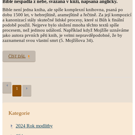
Bible nespadla z nebe, svázaná v kůži, napsaná anglicky.
Bible není jedna kniha, ale spíše komplexní knihovna, psaná po
dobu 1500 let, v hebrejštině, aramejštině a řečtině. Za její kompozicí
a kanonizací stály skutečné lidské procesy, které si Bůh k finální
podobě použil. Nejprve bylo složení mnoha těchto textů spíše
procesem, než jedinou událostí. Například když Mojžíše uznáváme
jako autora prvních pěti knih, je velmi nepravděpodobné, že by
zaznamenal svou vlastní smrt (5. Mojžíšova 34).
ČÍST DÁL
1
Kategorie
2024 Rok modlitby