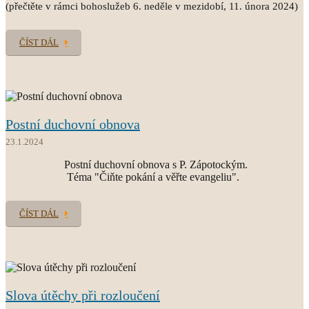
(přečtěte v rámci bohoslužeb 6. neděle v mezidobí, 11. února 2024)
ČÍST DÁL
Postní duchovní obnova
23.1.2024
Postní duchovní obnova s P. Zápotockým.
Téma "Čiňte pokání a věřte evangeliu".
ČÍST DÁL
Slova útěchy při rozloučení