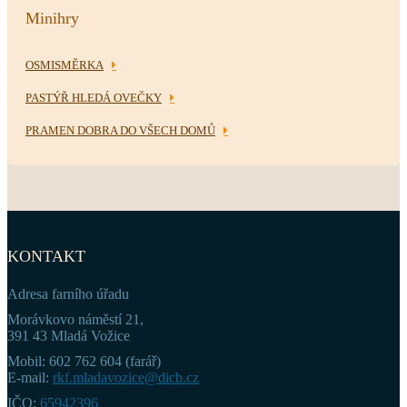
Minihry
OSMISMĚRKA
PASTÝŘ HLEDÁ OVEČKY
PRAMEN DOBRA DO VŠECH DOMŮ
KONTAKT
Adresa farního úřadu
Morávkovo náměstí 21,
391 43 Mladá Vožice
Mobil: 602 762 604 (farář)
E-mail:
rkf.mladavozice@dicb.cz
IČO:
65942396