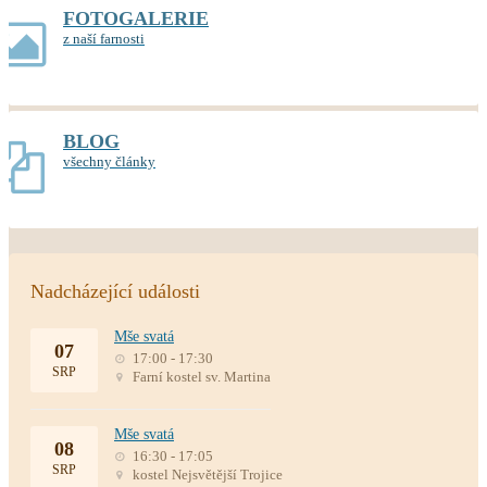
FOTOGALERIE
z naší farnosti
BLOG
všechny články
Nadcházející události
Mše svatá
07
17:00 - 17:30
SRP
Farní kostel sv. Martina
Mše svatá
08
16:30 - 17:05
SRP
kostel Nejsvětější Trojice