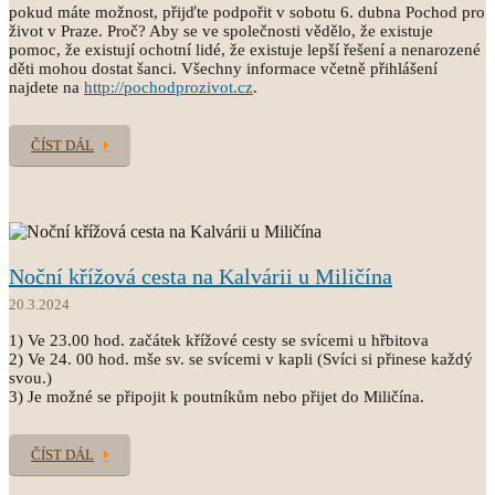
pokud máte možnost, přijďte podpořit v sobotu 6. dubna Pochod pro
život v Praze. Proč? Aby se ve společnosti vědělo, že existuje
pomoc, že existují ochotní lidé, že existuje lepší řešení a nenarozené
děti mohou dostat šanci. Všechny informace včetně přihlášení
najdete na
http://pochodprozivot.cz
.
ČÍST DÁL
Noční křížová cesta na Kalvárii u Miličína
20.3.2024
1) Ve 23.00 hod. začátek křížové cesty se svícemi u hřbitova
2) Ve 24. 00 hod. mše sv. se svícemi v kapli (Svíci si přinese každý
svou.)
3) Je možné se připojit k poutníkům nebo přijet do Miličína.
ČÍST DÁL