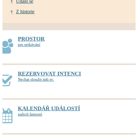
Událo se
Z historie
PROSTOR
pro setkávání
REZERVOVAT INTENCI
Nechat sloužit mši sv.
KALENDÁŘ UDÁLOSTÍ
našich farností