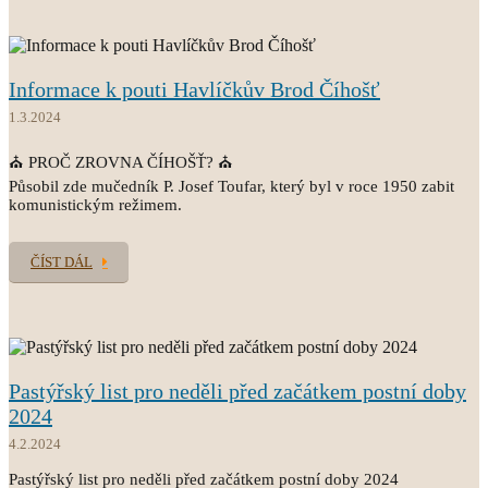
Informace k pouti Havlíčkův Brod Číhošť
1.3.2024
⛪ PROČ ZROVNA ČÍHOŠŤ? ⛪
Působil zde mučedník P. Josef Toufar, který byl v roce 1950 zabit
komunistickým režimem.
ČÍST DÁL
Pastýřský list pro neděli před začátkem postní doby
2024
4.2.2024
Pastýřský list pro neděli před začátkem postní doby 2024