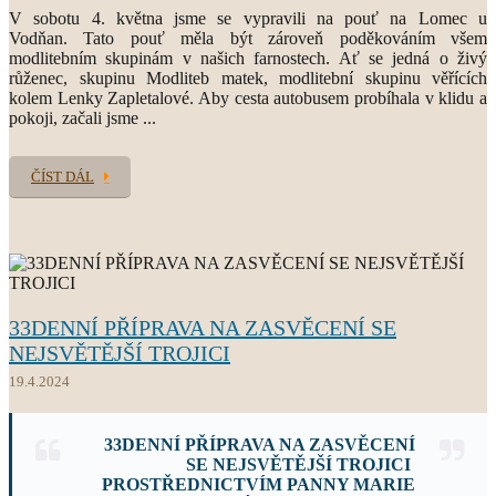
V sobotu 4. května jsme se vypravili na pouť na Lomec u
Vodňan. Tato pouť měla být zároveň poděkováním všem
modlitebním skupinám v našich farnostech. Ať se jedná o živý
růženec, skupinu Modliteb matek, modlitební skupinu věřících
kolem Lenky Zapletalové. Aby cesta autobusem probíhala v klidu a
pokoji, začali jsme ...
ČÍST DÁL
33DENNÍ PŘÍPRAVA NA ZASVĚCENÍ SE
NEJSVĚTĚJŠÍ TROJICI
19.4.2024
33DENNÍ
PŘÍPRAVA NA ZASVĚCENÍ
SE NEJSVĚTĚJŠÍ TROJICI
PROSTŘEDNICTVÍM PANNY MARIE