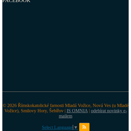
FACEBOOK
© 2026 Římskokatolické farnosti Mladá Vožice, Nová Ves (u Mladé
Vožice), Smilovy Hory, Šebířov |
IS OMNIA
|
odebírat novinky e-
mailem
Select Language
▼