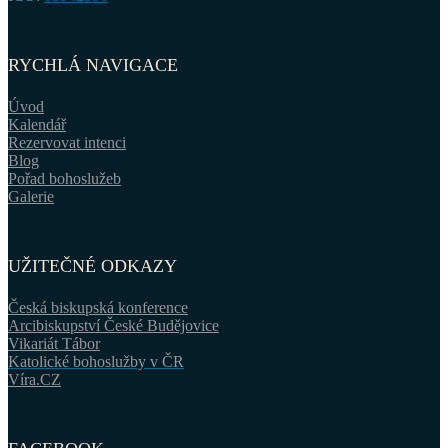
RYCHLÁ NAVIGACE
Úvod
Kalendář
Rezervovat intenci
Blog
Pořad bohoslužeb
Galerie
UŽITEČNÉ ODKAZY
Česká biskupská konference
Arcibiskupství České Budějovice
Vikariát Tábor
Katolické bohoslužby v ČR
Víra.CZ