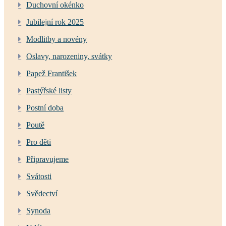
Duchovní okénko
Jubilejní rok 2025
Modlitby a novény
Oslavy, narozeniny, svátky
Papež František
Pastýřské listy
Postní doba
Poutě
Pro děti
Připravujeme
Svátosti
Svědectví
Synoda