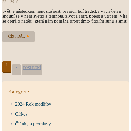
22.1.2019
Svět je následkem neposlušnosti prvních lidí tragicky vychýlen a
snoubí se v něm světlo a temnota, život a smrt, bolest a utrpení. Víra
se opírá o naději, která nám pomáhá projít tímto údolím stínu a smrti.
ČÍST DÁL
1
POSLEDNÍ
Kategorie
2024 Rok modlitby
Církev
Články a promluvy