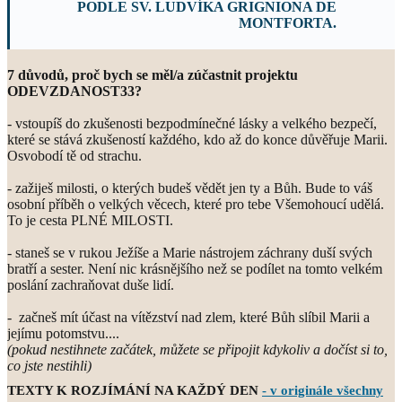
PODLE SV. LUDVÍKA GRIGNIONA DE
MONTFORTA.
7 důvodů, proč bych se měl/a zúčastnit projektu
ODEVZDANOST33?
- vstoupíš do zkušenosti bezpodmínečné lásky a velkého bezpečí,
které se stává zkušeností každého, kdo až do konce důvěřuje Marii.
Osvobodí tě od strachu.
- zažiješ milosti, o kterých budeš vědět jen ty a Bůh. Bude to váš
osobní příběh o velkých věcech, které pro tebe Všemohoucí udělá.
To je cesta PLNÉ MILOSTI.
- staneš se v rukou Ježíše a Marie nástrojem záchrany duší svých
bratří a sester. Není nic krásnějšího než se podílet na tomto velkém
poslání zachraňovat duše lidí.
- začneš mít účast na vítězství nad zlem, které Bůh slíbil Marii a
jejímu potomstvu....
(pokud nestihnete začátek, můžete se připojit kdykoliv a dočíst si to,
co jste nestihli)
TEXTY K ROZJÍMÁNÍ NA KAŽDÝ DEN
- v originále všechny