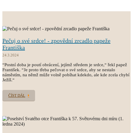
Pečuj o své srdce! - zpovědní zrcadlo papeže
Františka
24.3.2024
“Postní doba je poutí obrácení, jejímž středem je srdce,“ řekl papež
František. “Je proto třeba pečovat o své srdce, aby se nestalo
náměstím, na němž může volně pobíhat kdekdo, ale kde zcela chybí
Ježíš.“
ČÍST DÁL