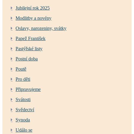
Jubilejní rok 2025
Modlitby a novény
Oslavy, narozeniny, svátky
Papež František
Pastýřské listy
Postní doba
Poutě
Pro děti
Připravujeme
Svátosti
Svědectví
Synoda
Událo se