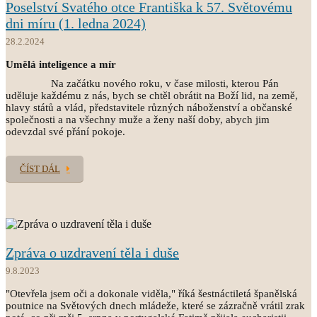
Poselství Svatého otce Františka k 57. Světovému
dni míru (1. ledna 2024)
28.2.2024
Umělá inteligence a mír
Na začátku nového roku, v čase milosti, kterou Pán
uděluje každému z nás, bych se chtěl obrátit na Boží lid, na země,
hlavy států a vlád, představitele různých náboženství a občanské
společnosti a na všechny muže a ženy naší doby, abych jim
odevzdal své přání pokoje.
ČÍST DÁL
Zpráva o uzdravení těla i duše
9.8.2023
"Otevřela jsem oči a dokonale viděla," říká šestnáctiletá španělská
poutnice na Světových dnech mládeže, které se zázračně vrátil zrak