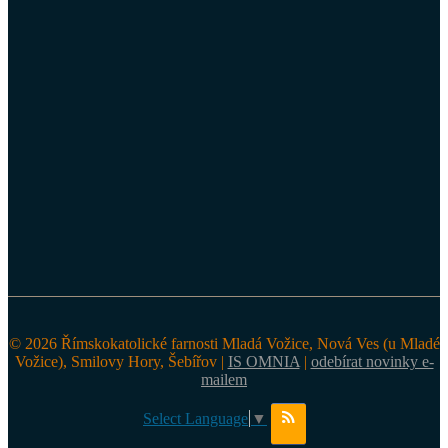
© 2026 Římskokatolické farnosti Mladá Vožice, Nová Ves (u Mladé
Vožice), Smilovy Hory, Šebířov |
IS OMNIA
|
odebírat novinky e-
mailem
Select Language
▼