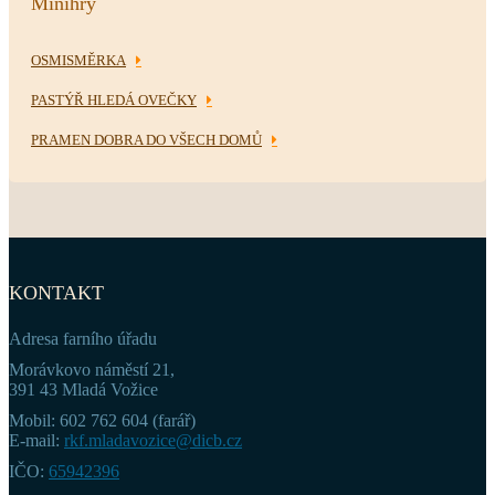
Minihry
OSMISMĚRKA
PASTÝŘ HLEDÁ OVEČKY
PRAMEN DOBRA DO VŠECH DOMŮ
KONTAKT
Adresa farního úřadu
Morávkovo náměstí 21,
391 43 Mladá Vožice
Mobil: 602 762 604 (farář)
E-mail:
rkf.mladavozice@dicb.cz
IČO:
65942396