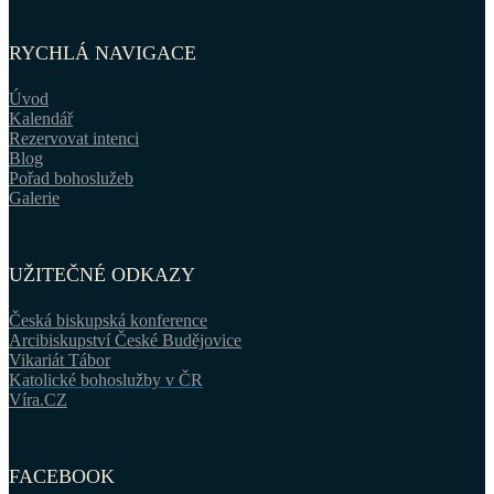
RYCHLÁ NAVIGACE
Úvod
Kalendář
Rezervovat intenci
Blog
Pořad bohoslužeb
Galerie
UŽITEČNÉ ODKAZY
Česká biskupská konference
Arcibiskupství České Budějovice
Vikariát Tábor
Katolické bohoslužby v ČR
Víra.CZ
FACEBOOK