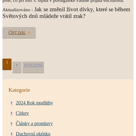
poté, co při mši 5. srpna v portugalské Fatimě přijala eucharistii.
Jak se změnil život dívky, které se během
Aktualizováno :
Světových dnů mládeže vrátil zrak?
ČÍST DÁL
1
POSLEDNÍ
Kategorie
2024 Rok modlitby
Církev
Články a promluvy
Duchovní okénko