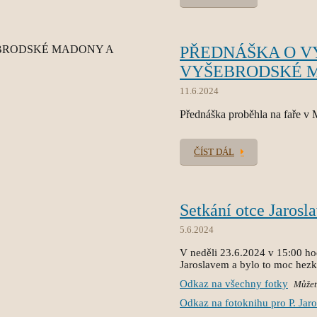
PŘEDNÁŠKA O V
VYŠEBRODSKÉ M
11.6.2024
Přednáška proběhla na faře v 
ČÍST DÁL
Setkání otce Jarosl
5.6.2024
V neděli 23.6.2024 v 15:00 ho
Jaroslavem a bylo to moc hez
Odkaz na všechny fotky
Můžete
Odkaz na fotoknihu pro P. Jaro