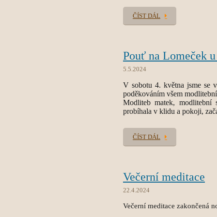
ČÍST DÁL
Pouť na Lomeček u 
5.5.2024
V sobotu 4. května jsme se 
poděkováním všem modlitebním
Modliteb matek, modlitební
probíhala v klidu a pokoji, zača
ČÍST DÁL
Večerní meditace
22.4.2024
Večerní meditace zakončená n