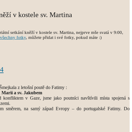
něží v kostele sv. Martina
átní setkání kněží v kostele sv. Martina, nejprve mše svatá v 9:00,
všechny fotky
, můžete přidat i své fotky, pokud máte :)
24
Šmejkala z letošní poutě do Fatimy :
 Marií a sv. Jakubem
d konfliktem v Gaze, jsme jako poutníci navštívili místa spojená s
 zemi.
ým směrem, na samý západ Evropy – do portugalské Fatimy. Do