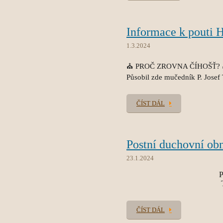
Informace k pouti 
1.3.2024
⛪ PROČ ZROVNA ČÍHOŠŤ?
Působil zde mučedník P. Josef
ČÍST DÁL
Postní duchovní ob
23.1.2024
P
ČÍST DÁL