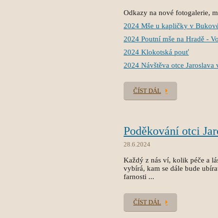
Odkazy na nové fotogalerie, mů
2024 Mše u kapličky v Bukov
2024 Poutní mše na Hradě - V
2024 Klokotská pouť
2024 Návštěva otce Jaroslava 
ČÍST DÁL
Poděkování otci Jar
28.6.2024
Každý z nás ví, kolik péče a lá
vybírá, kam se dále bude ubírat
farnosti ...
ČÍST DÁL