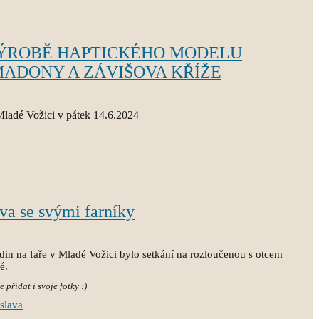
ÝROBĚ HAPTICKÉHO MODELU
ADONY A ZÁVIŠOVA KŘÍŽE
Mladé Vožici v pátek 14.6.2024
ava se svými farníky
din na faře v Mladé Vožici bylo setkání na rozloučenou s otcem
ké.
 přidat i svoje fotky :)
slava