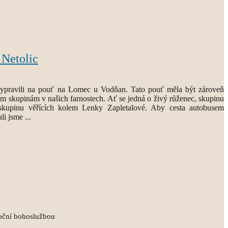
Netolic
vypravili na pouť na Lomec u Vodňan. Tato pouť měla být zároveň
 skupinám v našich farnostech. Ať se jedná o živý růženec, skupinu
 skupinu věřících kolem Lenky Zapletalové. Aby cesta autobusem
li jsme ...
oční bohoslužbou