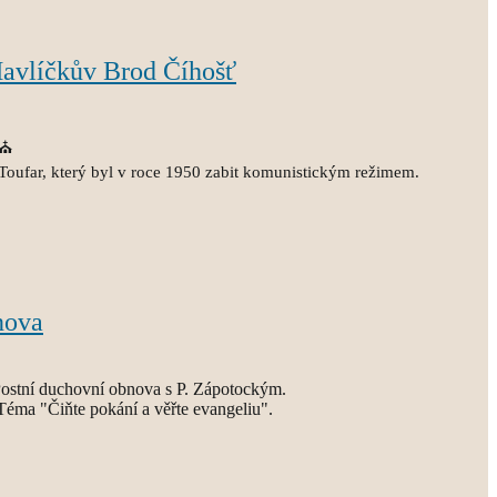
Havlíčkův Brod Číhošť
 ⛪
 Toufar, který byl v roce 1950 zabit komunistickým režimem.
nova
ostní duchovní obnova s P. Zápotockým.
Téma "Čiňte pokání a věřte evangeliu".