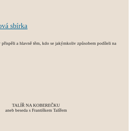
ová sbírka
přispěli a hlavně těm, kdo se jakýmkoliv způsobem podíleli na
TALÍŘ NA KOBEREČKU
aneb beseda s Františkem Talířem