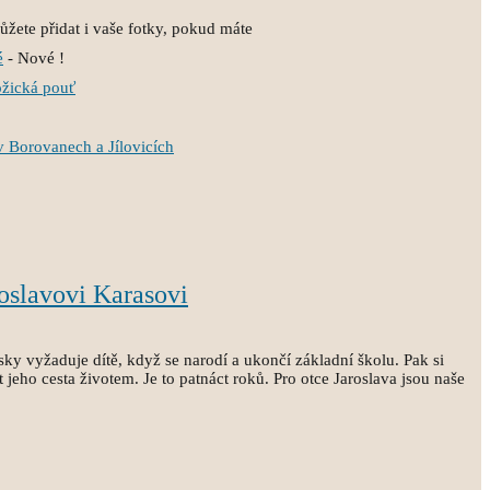
žete přidat i vaše fotky, pokud máte
é
- Nové !
ožická pouť
v Borovanech a Jílovicích
oslavovi Karasovi
sky vyžaduje dítě, když se narodí a ukončí základní školu. Pak si
 jeho cesta životem. Je to patnáct roků. Pro otce Jaroslava jsou naše