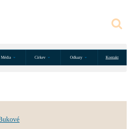
Média
Církev
Odkazy
Kontakt
 Bukové