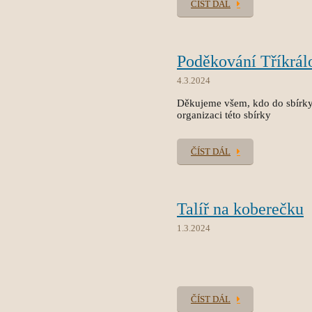
ČÍST DÁL
Poděkování Tříkrál
4.3.2024
Děkujeme všem, kdo do sbírky 
organizaci této sbírky
ČÍST DÁL
Talíř na koberečku
1.3.2024
ČÍST DÁL