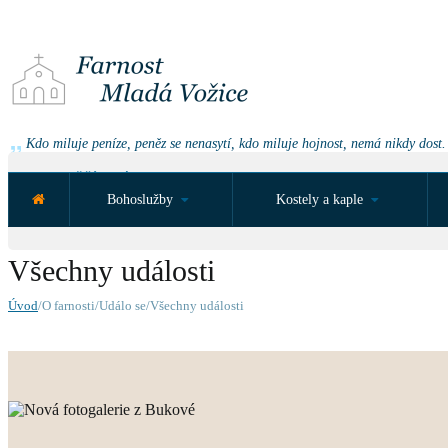
Kdo miluje peníze, peněz se nenasytí, kdo miluje hojnost, nemá nikdy dost.
NEJBLIŽŠÍ UDÁLOST ZA:
Bohoslužby
Kostely a kaple
Všechny události
Úvod
/O farnosti/Událo se/Všechny události