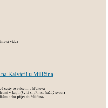
ajímavá videa
 na Kalvárii u Miličína
vé cesty se svícemi u hřbitova
ícemi v kapli (Svíci si přinese každý svou.)
níkům nebo přijet do Miličína.