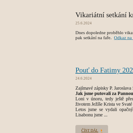
Vikariátní setkání k
25.6.2024
Dnes dopoledne proběhlo vikari
pak setkání na faře.
Odkaz na 
Pouť do Fatimy 20
24.6.2024
Zajímavé zápisky P. Jaroslava 
Jak jsme putovali za Pannou
Loni v únoru, tedy ještě pře
životem Ježíše Krista ve Svaté
Letos jsme se vydali opačn
Lisabonu jsme ...
ČÍST DÁL