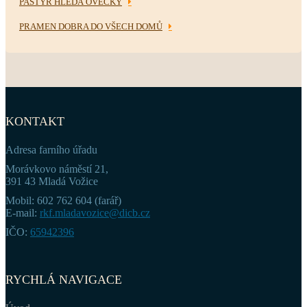
PASTÝŘ HLEDÁ OVEČKY
PRAMEN DOBRA DO VŠECH DOMŮ
KONTAKT
Adresa farního úřadu
Morávkovo náměstí 21,
391 43 Mladá Vožice
Mobil: 602 762 604 (farář)
E-mail:
rkf.mladavozice@dicb.cz
IČO:
65942396
RYCHLÁ NAVIGACE