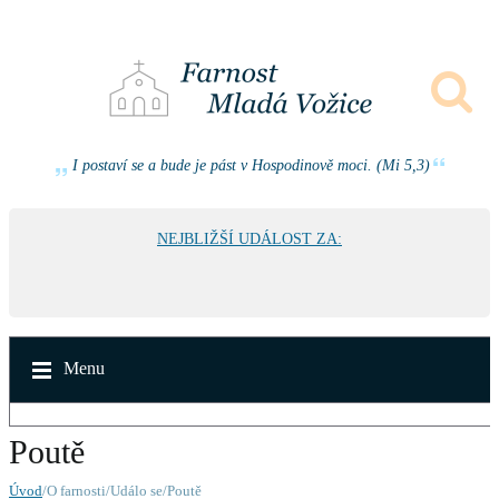
I postaví se a bude je pást v Hospodinově moci. (Mi 5,3)
NEJBLIŽŠÍ UDÁLOST ZA:
Menu
Poutě
Úvod
/O farnosti/Událo se/Poutě