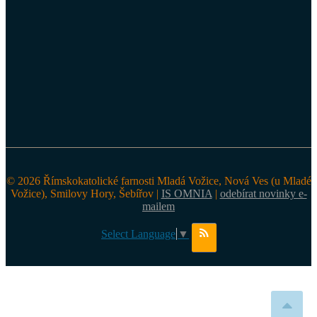
© 2026 Římskokatolické farnosti Mladá Vožice, Nová Ves (u Mladé
Vožice), Smilovy Hory, Šebířov |
IS OMNIA
|
odebírat novinky e-
mailem
Select Language
▼