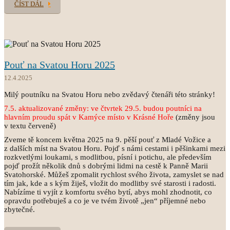
ČÍST DÁL
Pouť na Svatou Horu 2025
12.4.2025
Milý poutníku na Svatou Horu nebo zvědavý čtenáři této stránky!
7.5. aktualizované změny: ve čtvrtek 29.5. budou poutníci na
hlavním proudu spát v
Kamýce místo v Krásné Hoře
(změny jsou
v textu červeně)
Zveme tě koncem května 2025 na 9. pěší pouť z Mladé Vožice a
z dalších míst na Svatou Horu. Pojď s námi cestami i pěšinkami mezi
rozkvetlými loukami, s modlitbou, písní i potichu, ale především
pojď prožít několik dnů s dobrými lidmi na cestě k Panně Marii
Svatohorské. Můžeš zpomalit rychlost svého života, zamyslet se nad
tím jak, kde a s kým žiješ, vložit do modlitby své starosti i radosti.
Nabízíme ti vyjít z komfortu svého bytí, abys mohl zhodnotit, co
opravdu potřebuješ a co je ve tvém životě „jen“ příjemné nebo
zbytečné.