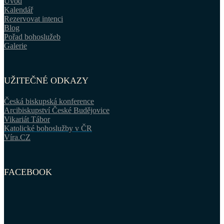
Úvod
Kalendář
Rezervovat intenci
Blog
Pořad bohoslužeb
Galerie
UŽITEČNÉ ODKAZY
Česká biskupská konference
Arcibiskupství České Budějovice
Vikariát Tábor
Katolické bohoslužby v ČR
Víra.CZ
FACEBOOK