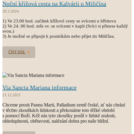
Noční křížová cesta na Kalvárii u Miličína
20.3.2024
1) Ve 23.00 hod. začátek křížové cesty se svícemi u hřbitova
2) Ve 24. 00 hod. mše sv. se svícemi v kapli (Svíci si přinese každý
svou.)
3) Je možné se připojit k poutníkům nebo přijet do Miličína.
ČÍST DÁL
Via Sancta Mariana informace
21.12.2021
Chceme prosit Pannu Marii, Palladium země české, ať nás chrání
v těchto zkouškách lidskosti a překonáme toto těžké období
s pomocí Boží. Kéž nás tyto zkoušky posílí v lidské zralosti,
ohleduplnosti, obětavosti, nalézání dobra pro naše bližní.