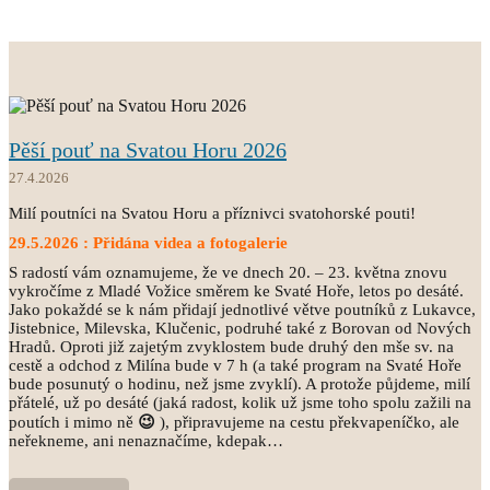
Pěší pouť na Svatou Horu 2026
27.4.2026
Milí poutníci na Svatou Horu a příznivci svatohorské pouti!
29.5.2026 : Přidána videa a fotogalerie
S radostí vám oznamujeme, že ve dnech 20. – 23. května znovu
vykročíme z Mladé Vožice směrem ke Svaté Hoře, letos po desáté.
Jako pokaždé se k nám přidají jednotlivé větve poutníků z Lukavce,
Jistebnice, Milevska, Klučenic, podruhé také z Borovan od Nových
Hradů. Oproti již zajetým zvyklostem bude druhý den mše sv. na
cestě a odchod z Milína bude v 7 h (a také program na Svaté Hoře
bude posunutý o hodinu, než jsme zvyklí). A protože půjdeme, milí
přátelé, už po desáté (jaká radost, kolik už jsme toho spolu zažili na
poutích i mimo ně
😉
), připravujeme na cestu překvapeníčko, ale
neřekneme, ani nenaznačíme, kdepak…