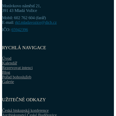
Morávkovo náměstí 21,
391 43 Mladá Vožice
Mobil: 602 762 604 (farář)
E-mail:
rkf.mladavozice@dicb.cz
IČO:
65942396
RYCHLÁ NAVIGACE
Úvod
Kalendář
Rezervovat intenci
Blog
Pořad bohoslužeb
Galerie
UŽITEČNÉ ODKAZY
Česká biskupská konference
Arcibiskupství České Budějovice