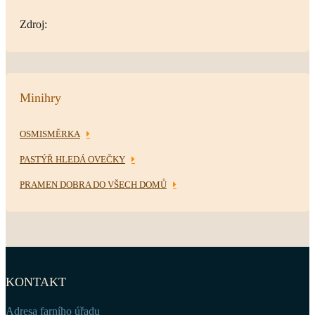
Zdroj:
Minihry
OSMISMĚRKA
PASTÝŘ HLEDÁ OVEČKY
PRAMEN DOBRA DO VŠECH DOMŮ
KONTAKT
Adresa farního úřadu