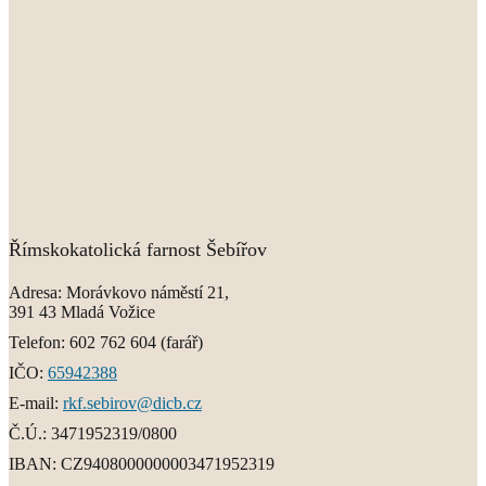
Římskokatolická farnost Šebířov
Adresa:
Morávkovo náměstí 21,
391 43 Mladá Vožice
Telefon:
602 762 604
(farář)
IČO:
65942388
E-mail:
rkf.sebirov@dicb.cz
Č.Ú.:
3471952319/0800
IBAN:
CZ9408000000003471952319