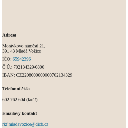
Adresa
Morávkovo náměstí 21,
391 43 Mladá Vožice
IČO:
65942396
Č.Ú.:
702134329/0800
IBAN:
CZ2208000000000702134329
Telefonní čísla
602 762 604 (farář)
Emailový kontakt
rkf.mladavozice@dicb.cz