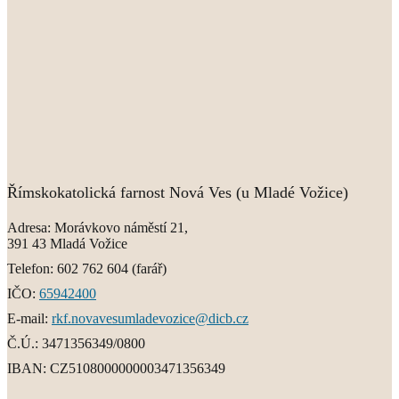
Římskokatolická farnost Nová Ves (u Mladé Vožice)
Adresa:
Morávkovo náměstí 21,
391 43 Mladá Vožice
Telefon:
602 762 604
(farář)
IČO:
65942400
E-mail:
rkf.novavesumladevozice@dicb.cz
Č.Ú.:
3471356349/0800
IBAN:
CZ5108000000003471356349