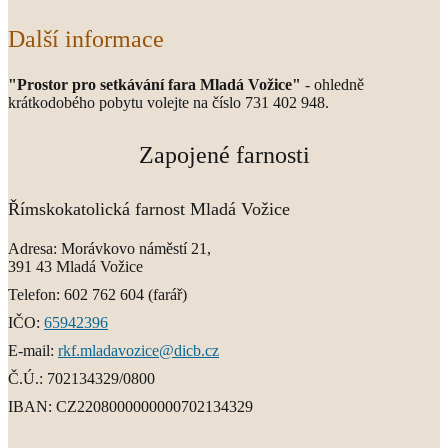
Další informace
"Prostor pro setkávání fara Mladá Vožice"
- ohledně
krátkodobého pobytu volejte na číslo 731 402 948.
Zapojené farnosti
Římskokatolická farnost Mladá Vožice
Adresa:
Morávkovo náměstí 21,
391 43 Mladá Vožice
Telefon:
602 762 604
(farář)
IČO:
65942396
E-mail:
rkf.mladavozice@dicb.cz
Č.Ú.:
702134329/0800
IBAN:
CZ2208000000000702134329