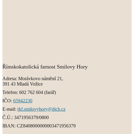
Římskokatolická farnost Smilovy Hory
Adresa:
Morávkovo náměstí 21,
391 43 Mladá Vožice
Telefon:
602 762 604
(farář)
IČO:
65942230
E-mail:
rkf.smilovyhory@dicb.cz
Č.Ú.:
3471956379/0800
IBAN:
CZ8408000000003471956379