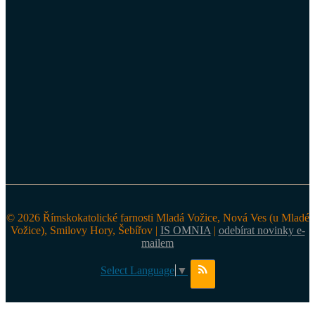
© 2026 Římskokatolické farnosti Mladá Vožice, Nová Ves (u Mladé
Vožice), Smilovy Hory, Šebířov |
IS OMNIA
|
odebírat novinky e-
mailem
Select Language
▼