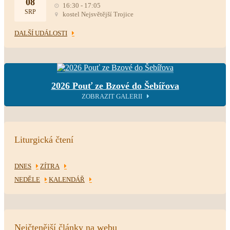
08
16:30 - 17:05
SRP
kostel Nejsvětější Trojice
DALŠÍ UDÁLOSTI
2026 Pouť ze Bzové do Šebířova
ZOBRAZIT GALERII
Liturgická čtení
DNES
ZÍTRA
NEDĚLE
KALENDÁŘ
Nejčtenější články na webu