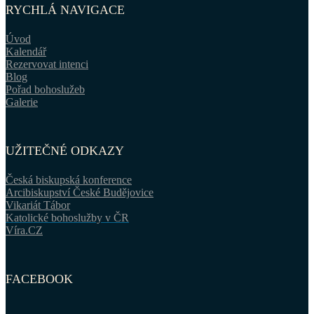
RYCHLÁ NAVIGACE
Úvod
Kalendář
Rezervovat intenci
Blog
Pořad bohoslužeb
Galerie
UŽITEČNÉ ODKAZY
Česká biskupská konference
Arcibiskupství České Budějovice
Vikariát Tábor
Katolické bohoslužby v ČR
Víra.CZ
FACEBOOK