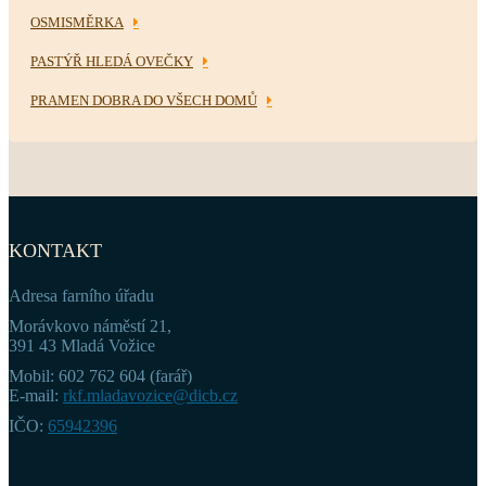
OSMISMĚRKA
PASTÝŘ HLEDÁ OVEČKY
PRAMEN DOBRA DO VŠECH DOMŮ
KONTAKT
Adresa farního úřadu
Morávkovo náměstí 21,
391 43 Mladá Vožice
Mobil: 602 762 604 (farář)
E-mail:
rkf.mladavozice@dicb.cz
IČO:
65942396