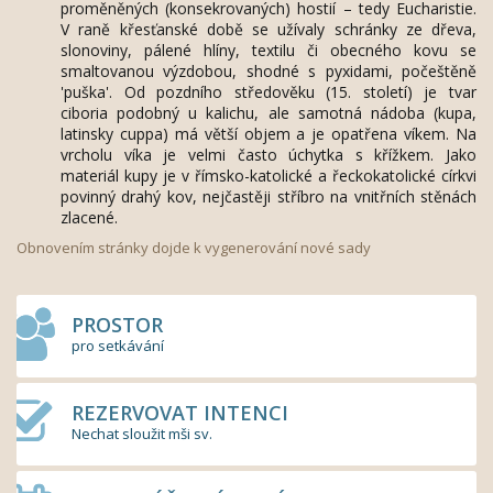
proměněných (konsekrovaných) hostií – tedy Eucharistie.
V raně křesťanské době se užívaly schránky ze dřeva,
slonoviny, pálené hlíny, textilu či obecného kovu se
smaltovanou výzdobou, shodné s pyxidami, počeštěně
'puška'. Od pozdního středověku (15. století) je tvar
ciboria podobný u kalichu, ale samotná nádoba (kupa,
latinsky cuppa) má větší objem a je opatřena víkem. Na
vrcholu víka je velmi často úchytka s křížkem. Jako
materiál kupy je v římsko-katolické a řeckokatolické církvi
povinný drahý kov, nejčastěji stříbro na vnitřních stěnách
zlacené.
Obnovením stránky dojde k vygenerování nové sady
PROSTOR
pro setkávání
REZERVOVAT INTENCI
Nechat sloužit mši sv.