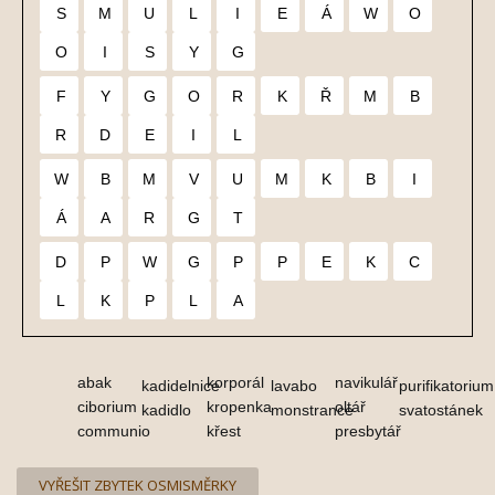
S
M
U
L
I
E
Á
W
O
O
I
S
Y
G
F
Y
G
O
R
K
Ř
M
B
R
D
E
I
L
W
B
M
V
U
M
K
B
I
Á
A
R
G
T
D
P
W
G
P
P
E
K
C
L
K
P
L
A
abak
korporál
navikulář
kadidelnice
lavabo
purifikatorium
ciborium
kropenka
oltář
kadidlo
monstrance
svatostánek
communio
křest
presbytář
VYŘEŠIT ZBYTEK OSMISMĚRKY