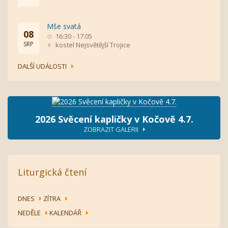
Mše svatá
08
16:30 - 17:05
SRP
kostel Nejsvětější Trojice
DALŠÍ UDÁLOSTI
2026 Svěcení kapličky v Kočově 4.7.
ZOBRAZIT GALERII
Liturgická čtení
DNES
ZÍTRA
NEDĚLE
KALENDÁŘ