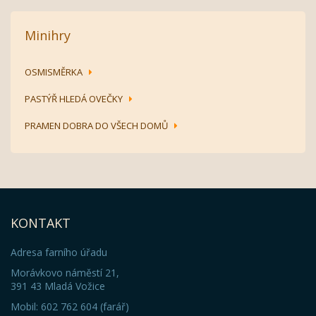
Minihry
OSMISMĚRKA
PASTÝŘ HLEDÁ OVEČKY
PRAMEN DOBRA DO VŠECH DOMŮ
KONTAKT
Adresa farního úřadu
Morávkovo náměstí 21,
391 43 Mladá Vožice
Mobil: 602 762 604 (farář)