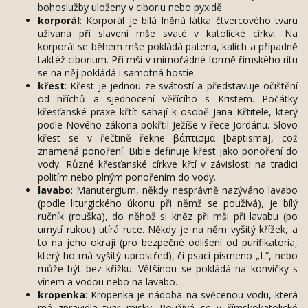
bohoslužby uloženy v ciboriu nebo pyxidě.
korporál
: Korporál je bílá lněná látka čtvercového tvaru
užívaná při slavení mše svaté v katolické církvi. Na
korporál se během mše pokládá patena, kalich a případně
taktéž ciborium. Při mši v mimořádné formě římského ritu
se na něj pokládá i samotná hostie.
křest
: Křest je jednou ze svátostí a představuje očištění
od hříchů a sjednocení věřícího s Kristem. Počátky
křesťanské praxe křtít sahají k osobě Jana Křtitele, který
podle Nového zákona pokřtil Ježíše v řece Jordánu. Slovo
křest se v řečtině řekne βάπτισμα [baptisma], což
znamená ponoření. Bible definuje křest jako ponoření do
vody. Různé křesťanské církve křtí v závislosti na tradici
politím nebo plným ponořením do vody.
lavabo
: Manutergium, někdy nesprávně nazýváno lavabo
(podle liturgického úkonu při němž se používá), je bílý
ručník (rouška), do něhož si kněz při mši při lavabu (po
umytí rukou) utírá ruce. Někdy je na něm vyšitý křížek, a
to na jeho okraji (pro bezpečné odlišení od purifikatoria,
který ho má vyšitý uprostřed), či psací písmeno „L“, nebo
může být bez křížku. Většinou se pokládá na konvičky s
vínem a vodou nebo na lavabo.
kropenka
: Kropenka je nádoba na svěcenou vodu, která
má zpravidla tvar misky. Používá se v římskokatolické