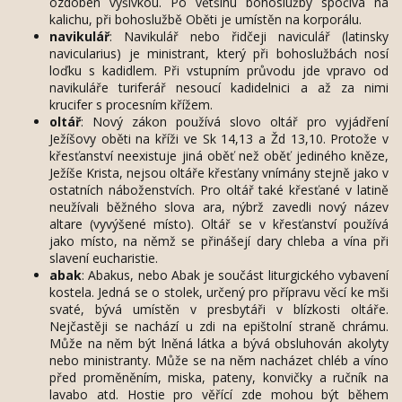
ozdoben výšivkou. Po většinu bohoslužby spočívá na
kalichu, při bohoslužbě Oběti je umístěn na korporálu.
navikulář
: Navikulář nebo řidčeji naviculář (latinsky
navicularius) je ministrant, který při bohoslužbách nosí
loďku s kadidlem. Při vstupním průvodu jde vpravo od
navikuláře turiferář nesoucí kadidelnici a až za nimi
krucifer s procesním křížem.
oltář
: Nový zákon používá slovo oltář pro vyjádření
Ježíšovy oběti na kříži ve Sk 14,13 a Žd 13,10. Protože v
křesťanství neexistuje jiná oběť než oběť jediného kněze,
Ježíše Krista, nejsou oltáře křesťany vnímány stejně jako v
ostatních náboženstvích. Pro oltář také křesťané v latině
neužívali běžného slova ara, nýbrž zavedli nový název
altare (vyvýšené místo). Oltář se v křesťanství používá
jako místo, na němž se přinášejí dary chleba a vína při
slavení eucharistie.
abak
: Abakus, nebo Abak je součást liturgického vybavení
kostela. Jedná se o stolek, určený pro přípravu věcí ke mši
svaté, bývá umístěn v presbytáři v blízkosti oltáře.
Nejčastěji se nachází u zdi na epištolní straně chrámu.
Může na něm být lněná látka a bývá obsluhován akolyty
nebo ministranty. Může se na něm nacházet chléb a víno
před proměněním, miska, pateny, konvičky a ručník na
lavabo atd. Hostie pro věřící zde mohou být během