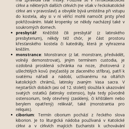
církvi a některých dalších církvích (ne však v řeckokatolické
církvi ani v pravoslaví) a obvykle bývá umístěna při vstupu
do kostela, aby si v ní věřící mohli namočit prsty před
pokřižováním. Malé kropenky se někdy nacházejí také v
soukromých domech.
presbytář
: Kněžiště čili presbytář (z latinského
presbyterium), někdy též chór, je část prostoru
křesťanského kostela či katedrály, která je vyhrazena
kněžím.
monstrance
: Monstrance (z lat. monstrare, předvádět,
volněji demonstrovat), jiným termínem custodia, je
ozdobná prosklená schránka na noze, zhotovená z
ušlechtilých kovů (nejčastěji ze zlaceného stříbra), patří k
svatému nářadí a nádobí, uctívanému na oltářích
katolických chrámů, latinsky zvaným Vasa sacra. V
nejstarších dobách (asi od 12. století) sloužila k ukazování
svatých ostatků (latinsky ostensio), byla tedy původně
ostensorium, tedy otevřený (zasklený, či křišťálem nebo
berylem opatřený) relikviář, také (monstrantia pro
reliquiis).
ciborium
: Termín ciborium pochází z řeckého slova
kiborion. Je to liturgická nádoba používaná v Katolické
církvi a v církvích majících Eucharistii k uchovávání