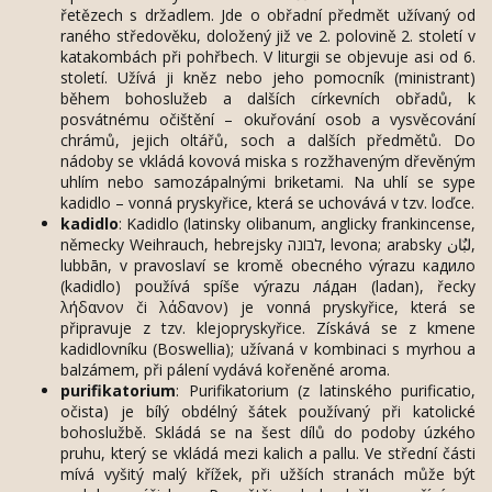
řetězech s držadlem. Jde o obřadní předmět užívaný od
raného středověku, doložený již ve 2. polovině 2. století v
katakombách při pohřbech. V liturgii se objevuje asi od 6.
století. Užívá ji kněz nebo jeho pomocník (ministrant)
během bohoslužeb a dalších církevních obřadů, k
posvátnému očištění – okuřování osob a vysvěcování
chrámů, jejich oltářů, soch a dalších předmětů. Do
nádoby se vkládá kovová miska s rozžhaveným dřevěným
uhlím nebo samozápalnými briketami. Na uhlí se sype
kadidlo – vonná pryskyřice, která se uchovává v tzv. loďce.
kadidlo
: Kadidlo (latinsky olibanum, anglicky frankincense,
německy Weihrauch, hebrejsky לבונה, levona; arabsky لبٌان,
lubbān, v pravoslaví se kromě obecného výrazu кадило
(kadidlo) používá spíše výrazu ла́дан (ladan), řecky
λήδανον či λάδανον) je vonná pryskyřice, která se
připravuje z tzv. klejopryskyřice. Získává se z kmene
kadidlovníku (Boswellia); užívaná v kombinaci s myrhou a
balzámem, při pálení vydává kořeněné aroma.
purifikatorium
: Purifikatorium (z latinského purificatio,
očista) je bílý obdélný šátek používaný při katolické
bohoslužbě. Skládá se na šest dílů do podoby úzkého
pruhu, který se vkládá mezi kalich a pallu. Ve střední části
mívá vyšitý malý křížek, při užších stranách může být