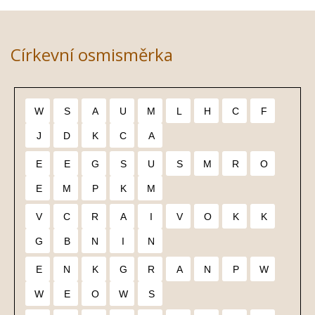
Církevní osmisměrka
W
S
A
U
M
L
H
C
F
J
D
K
C
A
E
E
G
S
U
S
M
R
O
E
M
P
K
M
V
C
R
A
I
V
O
K
K
G
B
N
I
N
E
N
K
G
R
A
N
P
W
W
E
O
W
S