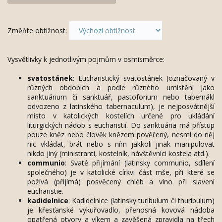
Změňte obtížnost:
Vysvětlivky k jednotlivým pojmům v osmisměrce:
svatostánek
: Eucharistický svatostánek (označovaný v
různých obdobích a podle různého umístění jako
sanktuárium či sanktuář, pastoforium nebo tabernákl
odvozeno z latinského tabernaculum), je nejposvátnější
místo v katolických kostelích určené pro ukládání
liturgických nádob s eucharistií. Do sanktuária má přístup
pouze kněz nebo člověk knězem pověřený, nesmí do něj
nic vkládat, brát nebo s ním jakkoli jinak manipulovat
nikdo jiný (ministranti, kostelník, návštěvníci kostela atd.).
communio
: Svaté přijímání (latinsky communio, sdílení
společného) je v katolické církvi část mše, při které se
požívá (přijímá) posvěcený chléb a víno při slavení
eucharistie.
kadidelnice
: Kadidelnice (latinsky turibulum či thuribulum)
je křesťanské vykuřovadlo, přenosná kovová nádoba
opatřená otvory a víkem a zavěšená zpravidla na třech