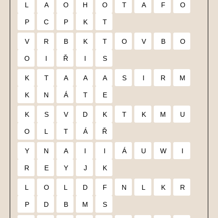
L
A
O
H
O
T
A
F
O
P
C
P
K
T
V
R
B
K
T
O
V
B
O
O
I
Ř
I
S
K
T
A
A
A
S
I
R
M
K
N
Á
T
E
K
S
V
D
K
T
K
M
U
O
L
T
Á
Ř
Y
N
A
I
I
Á
U
W
I
R
E
Y
J
K
L
O
L
D
F
N
L
K
R
P
D
B
M
S