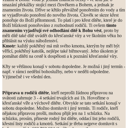
smazání překážky stojící mezi člověkem a Bohem, a jednak je
znamením života. Dříve se křtilo převážně ponořením do vody a tím
se vyjadřovalo ponoření do nového života. Člověk se skrze křest
ponořuje do Boží přítomnosti. To platí i pro křest dítěte, které je do
Boží blízkosti ponořováno z rozhodnutí rodičů. Ti ovšem
tímto
znamením vyjadřují své odhodlání dítě k Bohu vést
, proto by
měli dítě také dítě uvádět do křesťanské víry a ve školním věku ho
přihlásit na výuku náboženství.
Kmotr
: každý pokřtěný má mít svého kmotra, kterým by měl být
věřící, pokřtěný katolík, nejlépe také biřmovaný. Jeho úkolem je
pomáhat dítěti na cestě k dospělosti a k poznání křesťanské víry.
Křty se většinou konají v sobotu dopoledne. Je možná i jiný termín -
např. v rámci nedělní bohoslužby, nebo v neděli odpoledne.
Výjimečně i ve všední den.
Příprava u rodičů dítěte
, kteří neprošli žádnou přípravou na
svátosti zahrnuje 3 - 4 setkání trvajících asi 1h. Hovoříme o
křesťanské víře a výchově dítěte. Obvykle se tato setkání konají v
sobotu dopoledne. Možno domluvit i jiný termín. Ti rodiče, kteří
nějakou přípravou prošli, mohou přijít jen na 1 schůzku. Na
schůzku, prosím, přineste rodný list dítěte, oddací list jeho rodičů,
křestní listy rodičů a kmotrů. Setkání je třeba nejprve domluvit s