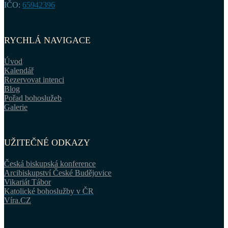
IČO:
65942396
RYCHLÁ NAVIGACE
Úvod
Kalendář
Rezervovat intenci
Blog
Pořad bohoslužeb
Galerie
UŽITEČNÉ ODKAZY
Česká biskupská konference
Arcibiskupství České Budějovice
Vikariát Tábor
Katolické bohoslužby v ČR
Víra.CZ