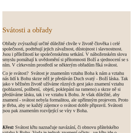
Svátosti a obřady
Obřady zvýrazňují určité důležité chvíle v životě člověka i celé
společnosti, podtrhují jejich závažnost, důstojnost i slavnostnost.
Jsou i příležitostí ke společenskému setkání. V náboženském slova
smyslu pomáhají k uvědomění si přítomnosti Boží a sjednocení se s
ním. V církevním prostředí se některým obřadům říká svátost.
Co je svátost? Svátost je znamením vztahu Boha k nám a vztahu
nás lidí k Bohu skrze něž je předáván Duch svatý - Boží láska. Tak
jako v běžném životě užíváme různých gest jako znamení vztahu
(pohlazení, políbení, objetí, poklepání na rameno) a skrze ně si
předáváme lásku, tak i ve vztahu k Bohu. Je však důležité, aby
znamení - svátost nebyla formalitou, ale upřímným projevem. Proto
je třeba, aby se každý zájemce o svátost dobře připravil. Svátosti
jsou pak znamením rozvíjející se víry v Boha.
Křest:
Svátost křtu naznačuje navázání, či obnovu přátelského
vztahu k Bohu. Voda je jednak znamení očisty - ve křtu jde o