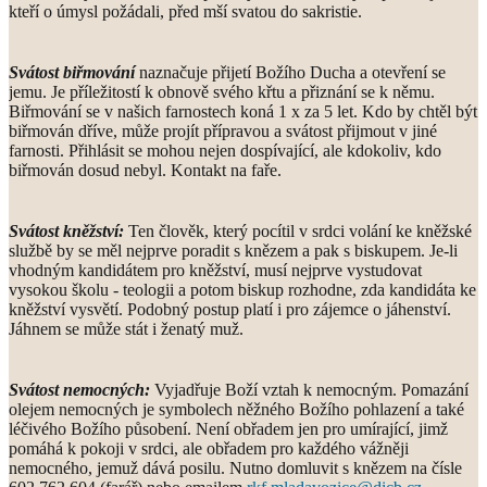
kteří o úmysl požádali, před mší svatou do sakristie.
Svátost biřmování
naznačuje přijetí Božího Ducha a otevření se
jemu. Je příležitostí k obnově svého křtu a přiznání se k němu.
Biřmování se v našich farnostech koná 1 x za 5 let. Kdo by chtěl být
biřmován dříve, může projít přípravou a svátost přijmout v jiné
farnosti. Přihlásit se mohou nejen dospívající, ale kdokoliv, kdo
biřmován dosud nebyl. Kontakt na faře.
Svátost kněžství:
Ten člověk, který pocítil v srdci volání ke kněžské
službě by se měl nejprve poradit s knězem a pak s biskupem. Je-li
vhodným kandidátem pro kněžství, musí nejprve vystudovat
vysokou školu - teologii a potom biskup rozhodne, zda kandidáta ke
kněžství vysvětí. Podobný postup platí i pro zájemce o jáhenství.
Jáhnem se může stát i ženatý muž.
Svátost nemocných:
Vyjadřuje Boží vztah k nemocným. Pomazání
olejem nemocných je symbolech něžného Božího pohlazení a také
léčivého Božího působení. Není obřadem jen pro umírající, jimž
pomáhá k pokoji v srdci, ale obřadem pro každého vážněji
nemocného, jemuž dává posilu. Nutno domluvit s knězem na čísle