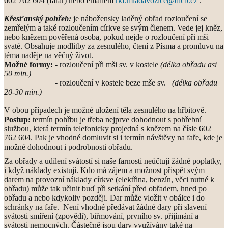
602 762 604
(farář) nebo emailem
rkf.mladavozice@dicb.cz
.
Křesťanský pohřeb:
je nábožensky laděný obřad rozloučení se
zemřelým a také rozloučením církve se svým členem. Vede jej kněz,
nebo knězem pověřená osoba, pokud nejde o rozloučení při mši
svaté. Obsahuje modlitby za zesnulého, čtení z Písma a promluvu na
téma naděje na věčný život.
Možné formy: -
rozloučení při mši sv. v kostele
(délka obřadu asi
50 min.)
- rozloučení v kostele beze mše sv.
(délka obřadu
20-30 min.)
V obou případech je možné uložení těla zesnulého na hřbitově.
Postup:
termín pohřbu je třeba nejprve dohodnout s pohřební
službou, která termín telefonicky projedná s knězem na čísle 602
762 604. Pak je vhodné domluvit si i termín návštěvy na faře, kde je
možné dohodnout i podrobnosti obřadu.
Z
a obřady a udílení svátostí si naše farnosti neúčtují žádné poplatky,
i když náklady existují. Kdo má zájem a možnost přispět svým
darem na provozní náklady církve (elektřina, benzín, věci nutné k
obřadu) může tak učinit buď při setkání před obřadem, hned po
obřadu a nebo kdykoliv později. Dar může vložit v obálce i do
schránky na faře. Není vhodné předávat žádné dary při slavení
svátosti smíření (zpovědi), biřmování, prvního sv. přijímání a
svátosti nemocných.
Částečně jsou dary využívány také na