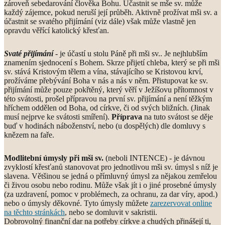
zároveň sebedarování člověka Bohu. Účastnit se mše sv. může
každý zájemce, pokud neruší její průběh. Aktivně prožívat mši sv. a
účastnit se svatého přijímání (viz dále) však může vlastně jen
opravdu věřící katolický křesťan.
Svaté přijímání
- je účastí u stolu Páně při mši sv.. Je nejhlubším
znamením sjednocení s Bohem. Skrze přijetí chleba, který se při mši
sv. stává Kristovým tělem a vína, stávajícího se Kristovou krví,
prožíváme přebývání Boha v nás a nás v něm. Přistupovat ke sv.
přijímání může pouze pokřtěný, který věří v Ježíšovu přítomnost v
této svátosti, prošel přípravou na první sv. přijímání a není těžkým
hříchem oddělen od Boha, od církve, či od svých bližních. (Jinak
musí nejprve ke svátosti smíření).
Příprava
na tuto svátost se děje
buď v hodinách náboženství, nebo (u dospělých) dle domluvy s
knězem na faře.
Modlitební úmysly při mši sv.
(neboli INTENCE) - je dávnou
zvyklostí křesťanů stanovovat pro jednotlivou mši sv. úmysl s níž je
slavena. Většinou se jedná o přímluvný úmysl za nějakou zemřelou
či živou osobu nebo rodinu. Může však jít i o jiné prosebné úmysly
(za uzdravení, pomoc v problémech, za ochranu, za dar víry, apod.)
nebo o úmysly děkovné. Tyto úmysly můžete
zarezervovat online
na těchto stránkách
, nebo se domluvit v sakristii.
Dobrovolný finanční dar na potřeby církve a chudých přinášejí ti,