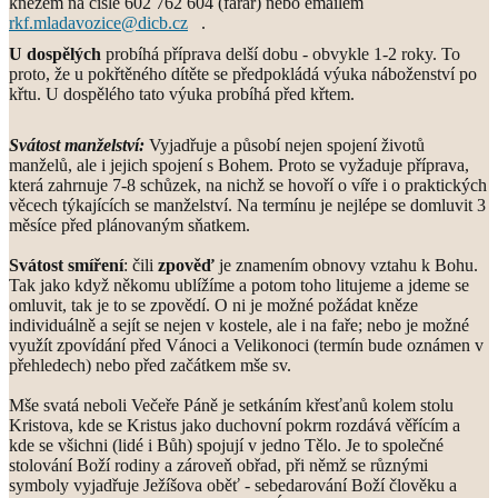
knězem na čísle 602 762 604
(farář) nebo emailem
rkf.mladavozice@dicb.cz
.
U dospělých
probíhá příprava delší dobu - obvykle 1-2 roky. To
proto, že u pokřtěného dítěte se předpokládá výuka náboženství po
křtu. U dospělého tato výuka probíhá před křtem.
Svátost manželství:
Vyjadřuje a působí nejen spojení životů
manželů, ale i jejich spojení s Bohem. Proto se vyžaduje příprava,
která zahrnuje 7-8 schůzek, na nichž se hovoří o víře i o praktických
věcech týkajících se manželství. Na termínu je nejlépe se domluvit 3
měsíce před plánovaným sňatkem.
Svátost smíření
: čili
zpověď
je znamením obnovy vztahu k Bohu.
Tak jako když někomu ublížíme a potom toho litujeme a jdeme se
omluvit, tak je to se zpovědí. O ni je možné požádat kněze
individuálně a sejít se nejen v kostele, ale i na faře; nebo je možné
využít zpovídání před Vánoci a Velikonoci (termín bude oznámen v
přehledech) nebo před začátkem mše sv.
Mše svatá neboli Večeře Páně je setkáním křesťanů kolem stolu
Kristova, kde se Kristus jako duchovní pokrm rozdává věřícím a
kde se všichni (lidé i Bůh) spojují v jedno Tělo. Je to společné
stolování Boží rodiny a zároveň obřad, při němž se různými
symboly vyjadřuje Ježíšova oběť - sebedarování Boží člověku a