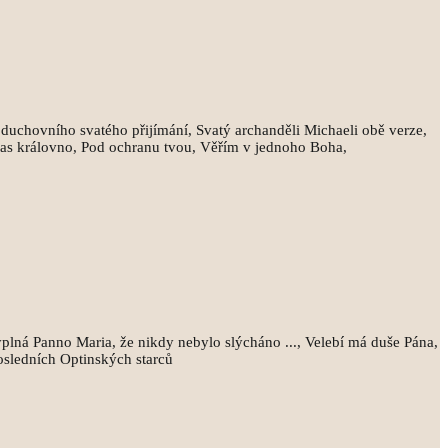
 duchovního svatého přijímání, Svatý archanděli Michaeli obě verze,
vas královno, Pod ochranu tvou, Věřím v jednoho Boha,
yplná Panno Maria, že nikdy nebylo slýcháno ..., Velebí má duše Pána,
osledních Optinských starců