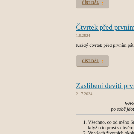
ČÍST DÁL
Čtvrtek před první
1.8.2024
Každý čtvrtek před prvním pát
ČÍST DÁL
Zaslíbení devíti pr
21.7.2024
Ježíš
po sobě jdo
Všechno, co od mého Sr
když o to prosí s důvěro
Ve všech životních okol