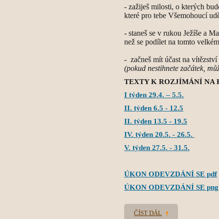
- zažiješ milosti, o kterých b
které pro tebe Všemohoucí ud
- staneš se v rukou Ježíše a Ma
než se podílet na tomto velkém
- začneš mít účast na vítězství
(pokud nestihnete začátek, můžet
TEXTY K ROZJÍMÁNÍ NA
I týden 29.4. – 5.5.
II. týden 6.5 - 12.5
II. týden 13.5 - 19.5
IV. týden 20.5. - 26.5.
V. týden 27.5. - 31.5.
ÚKON ODEVZDÁNÍ SE pdf
ÚKON ODEVZDÁNÍ SE png
ČÍST DÁL