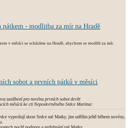
m pátkem - modlitba za mír na Hradě
kem v měsíci se scházíme na Hradě, abychom se modlili za mír.
vních sobot a prvních pátků v měsíci
ova zaslíbení pro novénu prvních sobot devíti
ucích měsíců ke cti Neposkvrněného Srdce Mariina:
dce vyprošují skrze Srdce mé Matky, jim udělím ještě během novény,
u.
nostech pocítí podporu a požehnání mé Matky.