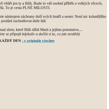
udeš vědět jen ty a Bůh. Bude to váš osobní příběh o velkých věcech,
ělá. To je cesta PLNÉ MILOSTI.
rie nástrojem záchrany duší svých bratří a sester. Není nic krásnějšího
 poslání zachraňovat duše lidí.
 nad zlem, které Bůh slíbil Marii a jejímu potomstvu....
e se připojit kdykoliv a dočíst si to, co jste nestihli)
 KAŽDÝ DEN
- v originále všechny