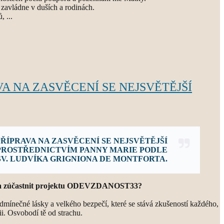
 zavládne v duších a rodinách.
 ...
VA NA ZASVĚCENÍ SE NEJSVĚTĚJŠÍ
ŘÍPRAVA NA ZASVĚCENÍ SE NEJSVĚTĚJŠÍ
PROSTŘEDNICTVÍM PANNY MARIE PODLE
SV. LUDVÍKA GRIGNIONA DE MONTFORTA.
l/a zúčastnit projektu ODEVZDANOST33?
dmínečné lásky a velkého bezpečí, které se stává zkušeností každého,
i. Osvobodí tě od strachu.