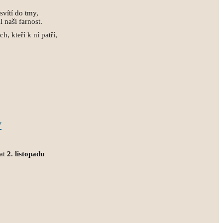
 svítí do tmy,
 naši farnost.
h, kteří k ní patří,
y
kat
2. listopadu