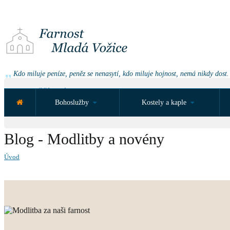
Kdo miluje peníze, peněz se nenasytí, kdo miluje hojnost, nemá nikdy dost.
NEJBLIŽŠÍ UDÁLOST ZA:
Bohoslužby
Kostely a kaple
Blog - Modlitby a novény
Úvod