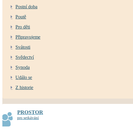
Postní doba
Poutě
Pro děti
Připravujeme
Svátosti
Svědectví
Synoda
Událo se
Z historie
PROSTOR
pro setkávání