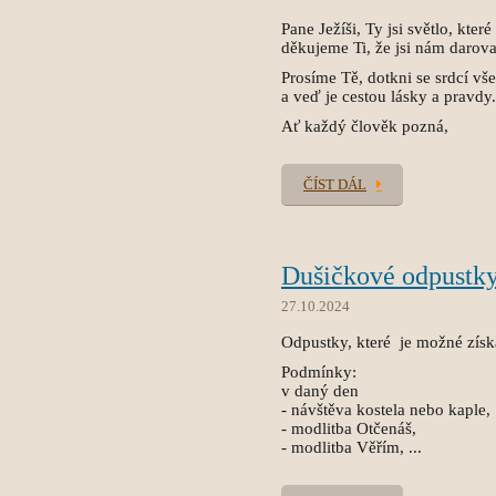
Pane Ježíši, Ty jsi světlo, které
děkujeme Ti, že jsi nám daroval
Prosíme Tě, dotkni se srdcí všec
a veď je cestou lásky a pravdy.
Ať každý člověk pozná,
ČÍST DÁL
Dušičkové odpustk
27.10.2024
Odpustky, které je možné zís
Podmínky:
v daný den
- návštěva kostela nebo kaple,
- modlitba Otčenáš,
- modlitba Věřím, ...