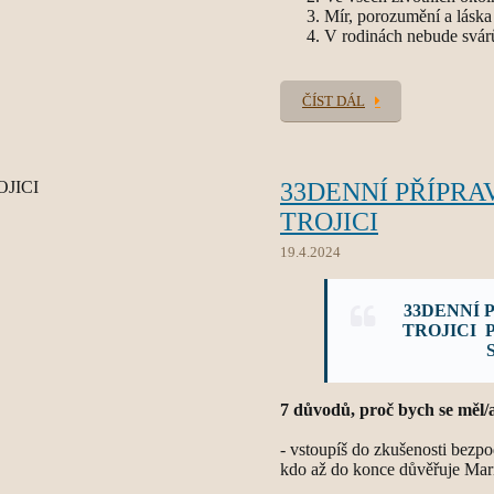
Mír, porozumění a láska
V rodinách nebude svárů,
ČÍST DÁL
33DENNÍ PŘÍPRA
TROJICI
19.4.2024
33DENNÍ
P
TROJICI 
7 důvodů, proč bych se mě
- vstoupíš do zkušenosti bezpo
kdo až do konce důvěřuje Mari