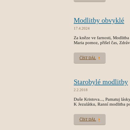
Modlitby obvyklé
17.4.2024
Za kněze ve farnosti, Modlitba
Maria pomoz, přišel čas, Zdrá
ČÍST DÁL
Starobylé modlitby
2.2.2018
Duše Kristova..., Pamatuj lásk
K Jezulátku, Ranní modlitba p
ČÍST DÁL