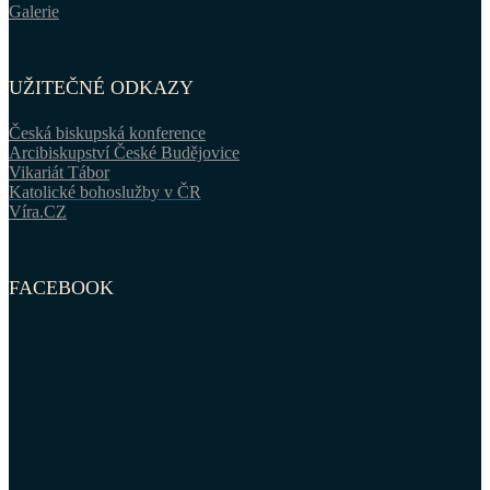
Galerie
UŽITEČNÉ ODKAZY
Česká biskupská konference
Arcibiskupství České Budějovice
Vikariát Tábor
Katolické bohoslužby v ČR
Víra.CZ
FACEBOOK