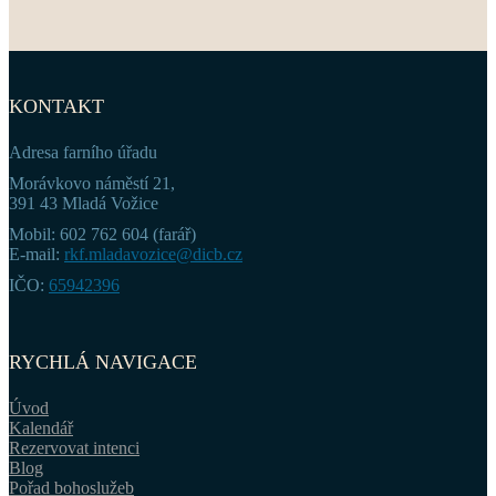
KONTAKT
Adresa farního úřadu
Morávkovo náměstí 21,
391 43 Mladá Vožice
Mobil: 602 762 604 (farář)
E-mail:
rkf.mladavozice@dicb.cz
IČO:
65942396
RYCHLÁ NAVIGACE
Úvod
Kalendář
Rezervovat intenci
Blog
Pořad bohoslužeb