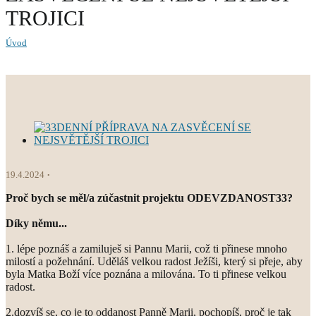
TROJICI
Úvod
19.4.2024
Proč bych se měl/a zúčastnit projektu ODEVZDANOST33?
Díky němu...
1. lépe poznáš a zamiluješ si Pannu Marii, což ti přinese mnoho
milostí a požehnání. Uděláš velkou radost Ježíši, který si přeje, aby
byla Matka Boží více poznána a milována. To ti přinese velkou
radost.
2.dozvíš se, co je to oddanost Panně Marii, pochopíš, proč je tak