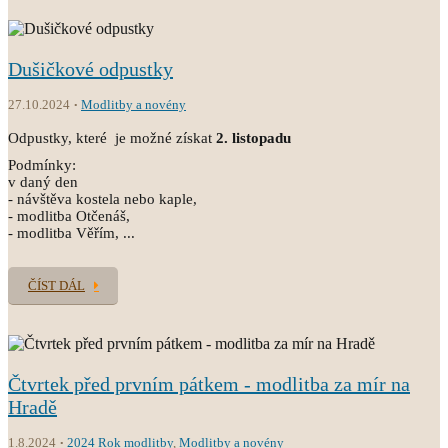
Dušičkové odpustky
27.10.2024
Modlitby a novény
Odpustky, které je možné získat
2. listopadu
Podmínky:
v daný den
- návštěva kostela nebo kaple,
- modlitba Otčenáš,
- modlitba Věřím, ...
ČÍST DÁL
Čtvrtek před prvním pátkem - modlitba za mír na
Hradě
1.8.2024
2024 Rok modlitby
,
Modlitby a novény