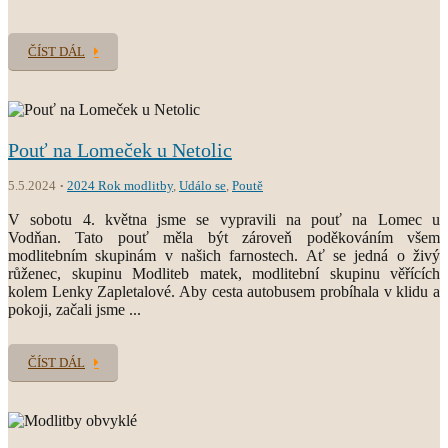
ČÍST DÁL
Pouť na Lomeček u Netolic
5.5.2024
2024 Rok modlitby
,
Událo se
,
Poutě
V sobotu 4. května jsme se vypravili na pouť na Lomec u
Vodňan. Tato pouť měla být zároveň poděkováním všem
modlitebním skupinám v našich farnostech. Ať se jedná o živý
růženec, skupinu Modliteb matek, modlitební skupinu věřících
kolem Lenky Zapletalové. Aby cesta autobusem probíhala v klidu a
pokoji, začali jsme ...
ČÍST DÁL