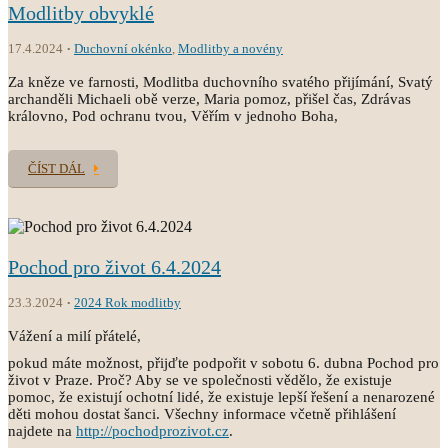
Modlitby obvyklé
17.4.2024
Duchovní okénko
,
Modlitby a novény
Za kněze ve farnosti, Modlitba duchovního svatého přijímání, Svatý
archanděli Michaeli obě verze, Maria pomoz, přišel čas, Zdrávas
královno, Pod ochranu tvou, Věřím v jednoho Boha,
ČÍST DÁL
Pochod pro život 6.4.2024
23.3.2024
2024 Rok modlitby
Vážení a milí přátelé,
pokud máte možnost, přijďte podpořit v sobotu 6. dubna Pochod pro
život v Praze. Proč? Aby se ve společnosti vědělo, že existuje
pomoc, že existují ochotní lidé, že existuje lepší řešení a nenarozené
děti mohou dostat šanci. Všechny informace včetně přihlášení
najdete na
http://pochodprozivot.cz
.