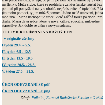
si to přece zaslouží, ať trpí, co je mi po tom. Jak satanské byly tyto
myšlenky. Může srdce, které se prohlašuje za křesťanské, zůstat bez
pohnutí při pomyšlení na tyto ubohé, nepředstavitelně trpící duše? Já
jim mohu pomoci, ty jim můžeš pomoci. Jedno malé umrtvení, jedna
modlitba... Maria uschopňuje srdce, které začíná toužit po dobru pro
druhé. Maria dává srdce, které je nové, citlivé, soucitné, milosrdné,
starostlivé. Jak dobře se cítím s novým srdcem.
TEXTY K ROZJÍMANÍ NA KAŽDÝ DEN
- v originále všechny
I týden 29.4. – 5.5.
II. týden 6.5 - 12.5
II. týden 13.5 - 19.5
IV. týden 20.5. - 26.5.
V. týden 27.5. - 31.5.
ÚKON ODEVZDÁNÍ SE pdf
ÚKON ODEVZDÁNÍ SE png
Zdroj:
Pallotini, Farnosti Radešínská Svratka a Olešná