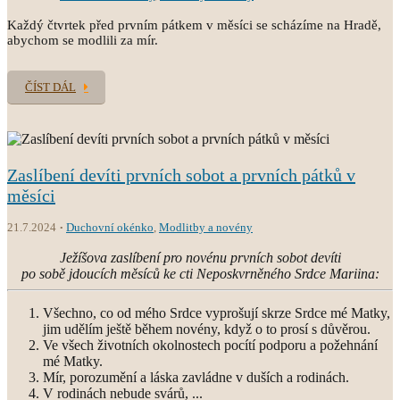
Každý čtvrtek před prvním pátkem v měsíci se scházíme na Hradě,
abychom se modlili za mír.
ČÍST DÁL
Zaslíbení devíti prvních sobot a prvních pátků v
měsíci
21.7.2024
Duchovní okénko
,
Modlitby a novény
Ježíšova zaslíbení pro novénu prvních sobot devíti
po sobě jdoucích měsíců ke cti Neposkvrněného Srdce Mariina:
Všechno, co od mého Srdce vyprošují skrze Srdce mé Matky,
jim udělím ještě během novény, když o to prosí s důvěrou.
Ve všech životních okolnostech pocítí podporu a požehnání
mé Matky.
Mír, porozumění a láska zavládne v duších a rodinách.
V rodinách nebude svárů, ...