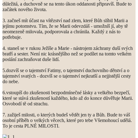
důležitá, a duchovně se na tento úkon oddanosti připravíš. Bude to
začátek nového života.
3. začneš mít účast na vítězství nad zlem, které Bůh slíbil Marii a
jejímu potomstvu. Tím, že se Marii odevzdáš - umožníš jí, aby tě
neomezeně milovala, podporovala a chránila. Každý z nás to
potřebuje.
4. staneš se v rukou Ježíše a Marie - nástrojem záchrany duší svých
bratří a sester. Není nic krásnějšího než se podílet na tomto velkém
poslání zachraňovat duše lidí.
5.dozvíš se o tajemství Fatimy, o tajemství duchovního dětství a o
tajemství svatých - dozvíš se o tajemství nejkratší a nejjistější cesty
do nebe.
6.vstoupíš do zkušenosti bezpodmínečné lásky a velkého bezpečí,
které se stává zkušeností každého, kdo až do konce důvěřuje Marii.
Osvobodí tě od strachu.
7. zažiješ milosti, o kterých budeš vědět jen ty a Bůh. Bude to váš
osobní příběh o velkých věcech, které pro tebe Všemohoucí udělá.
To je cesta PLNÉ MILOSTI.