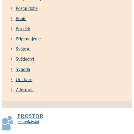
Postní doba
Poutě
Pro děti
Připravujeme
Svátosti
Svědectví
Synoda
Událo se
Z historie
PROSTOR
pro setkávání