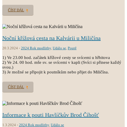
ČÍST DÁL
Noční křížová cesta na Kalvárii u Miličína
20.3.2024
2024 Rok modlitby
,
Událo se
,
Poutě
1) Ve 23.00 hod. začátek křížové cesty se svícemi u hřbitova
2) Ve 24. 00 hod. mše sv. se svícemi v kapli (Svíci si přinese každý
svou.)
3) Je možné se připojit k poutníkům nebo přijet do Miličína.
ČÍST DÁL
Informace k pouti Havlíčkův Brod Číhošť
1.3.2024
2024 Rok modlitby
,
Událo se