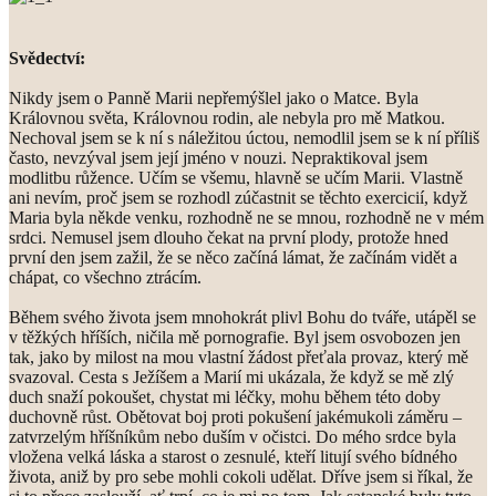
Svědectví:
Nikdy jsem o Panně Marii nepřemýšlel jako o Matce. Byla
Královnou světa, Královnou rodin, ale nebyla pro mě Matkou.
Nechoval jsem se k ní s náležitou úctou, nemodlil jsem se k ní příliš
často, nevzýval jsem její jméno v nouzi. Nepraktikoval jsem
modlitbu růžence. Učím se všemu, hlavně se učím Marii. Vlastně
ani nevím, proč jsem se rozhodl zúčastnit se těchto exercicií, když
Maria byla někde venku, rozhodně ne se mnou, rozhodně ne v mém
srdci. Nemusel jsem dlouho čekat na první plody, protože hned
první den jsem zažil, že se něco začíná lámat, že začínám vidět a
chápat, co všechno ztrácím.
Během svého života jsem mnohokrát plivl Bohu do tváře, utápěl se
v těžkých hříších, ničila mě pornografie. Byl jsem osvobozen jen
tak, jako by milost na mou vlastní žádost přeťala provaz, který mě
svazoval. Cesta s Ježíšem a Marií mi ukázala, že když se mě zlý
duch snaží pokoušet, chystat mi léčky, mohu během této doby
duchovně růst. Obětovat boj proti pokušení jakémukoli záměru –
zatvrzelým hříšníkům nebo duším v očistci. Do mého srdce byla
vložena velká láska a starost o zesnulé, kteří litují svého bídného
života, aniž by pro sebe mohli cokoli udělat. Dříve jsem si říkal, že