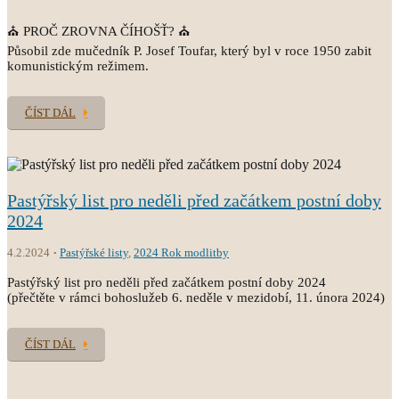
⛪ PROČ ZROVNA ČÍHOŠŤ? ⛪
Působil zde mučedník P. Josef Toufar, který byl v roce 1950 zabit
komunistickým režimem.
ČÍST DÁL
Pastýřský list pro neděli před začátkem postní doby
2024
4.2.2024
Pastýřské listy
,
2024 Rok modlitby
Pastýřský list pro neděli před začátkem postní doby 2024
(přečtěte v rámci bohoslužeb 6. neděle v mezidobí, 11. února 2024)
ČÍST DÁL