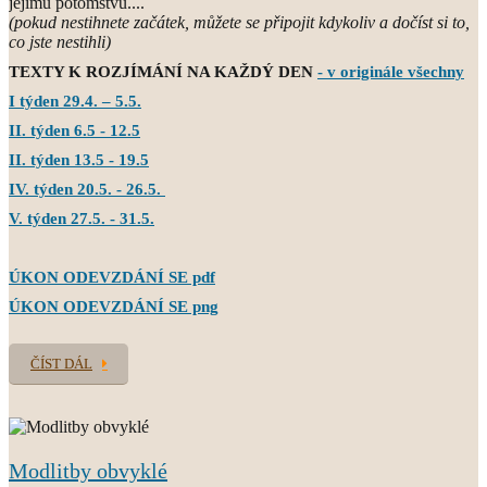
jejímu potomstvu....
(pokud nestihnete začátek, můžete se připojit kdykoliv a dočíst si to,
co jste nestihli)
TEXTY K ROZJÍMÁNÍ NA KAŽDÝ DEN
- v originále všechny
I týden 29.4. – 5.5.
II. týden 6.5 - 12.5
II. týden 13.5 - 19.5
IV. týden 20.5. - 26.5.
V. týden 27.5. - 31.5.
ÚKON ODEVZDÁNÍ SE pdf
ÚKON ODEVZDÁNÍ SE png
ČÍST DÁL
Modlitby obvyklé