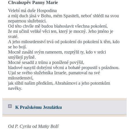
Chvalozpěv Panny Marie
Velebí má duše Hospodina
a můj duch jásá v Bohu, mém Spasiteli, neboť shlédl na svou
nepatrnou služebnici.
Od této chvíle mě budou blahoslavit všechna pokolení,
že mi učinil veliké věci ten, který je mocný. Jeho jméno je
svaté.
A jeho milosrdenství trvá od pokolení do pokolení k těm, kdo
se ho bojí.
Mocně zasáhl svým ramenem, rozptýlil ty, kdo v srdci
smýšlejí pyšně.
Mocné sesadil z trůnu a ponížené povýšil,
hladové nasytil dobrými věcmi a bohaté propustil s prázdnou.
Ujal se svého služebníka Izraele, pamatoval na své
milosrdenství,
jak slíbil našim předkům, Abrahámovi a jeho potomkům
navěky.
K Pražskému Jezulátku
Od P. Cyrila od Matky Boží