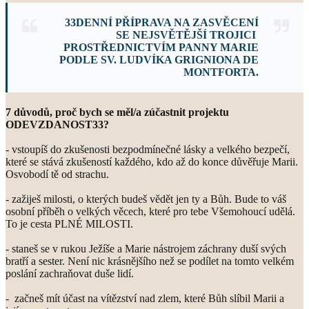
33DENNÍ
PŘÍPRAVA NA ZASVĚCENÍ
SE NEJSVĚTĚJŠÍ TROJICI
PROSTŘEDNICTVÍM PANNY MARIE
PODLE SV. LUDVÍKA GRIGNIONA DE
MONTFORTA.
7 důvodů, proč bych se měl/a zúčastnit projektu
ODEVZDANOST33?
- vstoupíš do zkušenosti bezpodmínečné lásky a velkého bezpečí,
které se stává zkušeností každého, kdo až do konce důvěřuje Marii.
Osvobodí tě od strachu.
- zažiješ milosti, o kterých budeš vědět jen ty a Bůh. Bude to váš
osobní příběh o velkých věcech, které pro tebe Všemohoucí udělá.
To je cesta PLNÉ MILOSTI.
- staneš se v rukou Ježíše a Marie nástrojem záchrany duší svých
bratří a sester. Není nic krásnějšího než se podílet na tomto velkém
poslání zachraňovat duše lidí.
- začneš mít účast na vítězství nad zlem, které Bůh slíbil Marii a